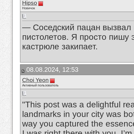
Hipso
Новичок
— Соседский пацан вызвал 
пистолетов. Я просто пишу 
кастрюле закипает.
08.08.2024, 12:53
Choi Yeon
Активный пользователь
"This post was a delightful rea
landmarks in your city was b
way you captured the essence
I was right there with you. I’m