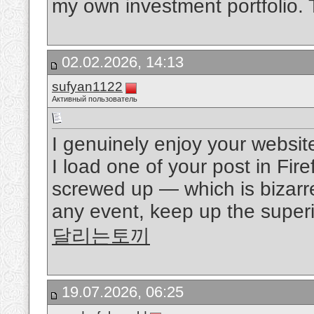
my own investment portfolio. 
02.02.2026, 14:13
sufyan1122
Активный пользователь
I genuinely enjoy your websit
I load one of your post in Fir
screwed up — which is bizarr
any event, keep up the superio
달리는토끼
19.07.2026, 06:25