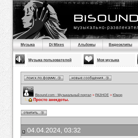
Музыка
Dj Mixes
Альбомы
Видеоклипы
Музыка пользователей
Моя музыка
Bisound.com - Музыкальный портал
>
РАЗНОЕ
>
Юмор
Просто анекдоты.
04.04.2024, 03:32