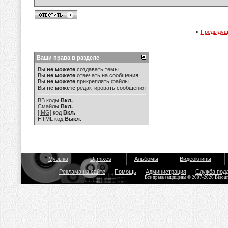
«
Предыдущ
Ваши права в разделе
Вы
не можете
создавать темы
Вы
не можете
отвечать на сообщения
Вы
не можете
прикреплять файлы
Вы
не можете
редактировать сообщения
BB коды
Вкл.
Смайлы
Вкл.
[IMG]
код
Вкл.
HTML код
Выкл.
Музыка
Dj mixes
Альбомы
Видеоклипы
Реклама на сайте
Помощь
Администрация
Служба под
Все права защищены © 2007-2026 Bisou