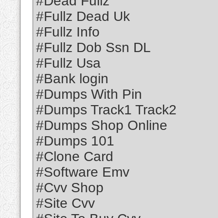
#Dead Fullz
#Fullz Dead Uk
#Fullz Info
#Fullz Dob Ssn DL
#Fullz Usa
#Bank login
#Dumps With Pin
#Dumps Track1 Track2
#Dumps Shop Online
#Dumps 101
#Clone Card
#Software Emv
#Cvv Shop
#Site Cvv