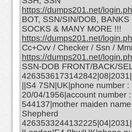
SSH, SSN
https://dumps201.net/login.p
BOT, SSN/SIN/DOB, BANKS
SOCKS & MANY MORE !!!
https://dumps201.net/login.p
Cc+Cvv / Checker / Ssn / Mm
https://dumps201.net/login.p
SSN-DOB FRONT/BACK/SEL
4263536173142842|08|2031|1
||S4 7SN|UK|phone number : 
20/04/1956|account number :
544137|mother maiden name 
Shepherd
4263533244132225|04|2031|59