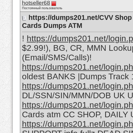
hotseller68
Постоянный пользователь
https://dumps201.net/CVV Shop 
Cards Dumps ATM
!
https://dumps201.net/login.
$2.99!), BG, CR, MMN Looku
(Email/SMS/Calls)!
https://dumps201.net/login.p
oldest BANKS |Dumps Track
https://dumps201.net/login.p
DL/SSN/SIN/MMN/DOB UK U
https://dumps201.net/login.p
Cards atm CC SHOP, DAILY U
https://dumps201.net/login.p