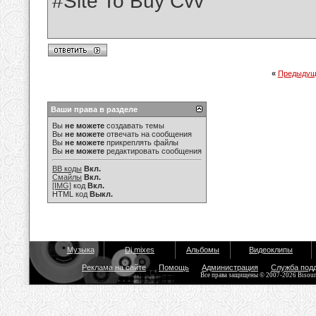
#Site To Buy Cvv
«
Предыдущ
Ваши права в разделе
Вы
не можете
создавать темы
Вы
не можете
отвечать на сообщения
Вы
не можете
прикреплять файлы
Вы
не можете
редактировать сообщения
BB коды
Вкл.
Смайлы
Вкл.
[IMG]
код
Вкл.
HTML код
Выкл.
Музыка
Dj mixes
Альбомы
Видеоклипы
Реклама на сайте
Помощь
Администрация
Служба под
Все права защищены © 2007-2026 Bisou