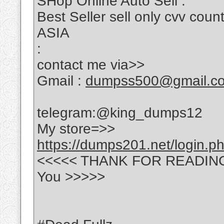
SHop Online Auto Sell :
Best Seller sell only cvv c
ASIA
:
contact me via>>
Gmail :
dumpss500@gmail.c
telegram:@king_dumps12
My store=>>
https://dumps201.net/login.p
<<<<< THANK FOR READING ---
You >>>>>