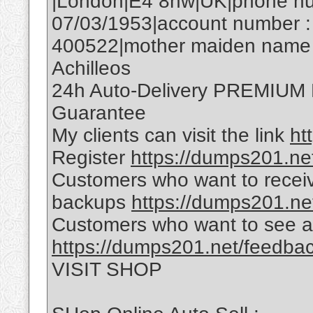
|London|E4 8hw|UK|phone num
07/03/1953|account number :
400522|mother maiden name :
Achilleos
24h Auto-Delivery PREMIU
Guarantee
My clients can visit the link
ht
Register
https://dumps201.net
Customers who want to receiv
backups
https://dumps201.ne
Customers who want to see a
https://dumps201.net/feedba
VISIT SHOP