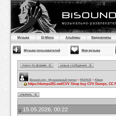
Музыка
Dj Mixes
Альбомы
Видеоклипы
Музыка пользователей
Моя музыка
Bisound.com - Музыкальный портал
>
РАЗНОЕ
>
Юмор
https://dumps201.net/CVV Shop buy CVV Dumps, CC F
15.05.2026, 00:22