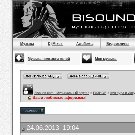
Музыка
Dj Mixes
Альбомы
Видеоклипы
Музыка пользователей
Моя музыка
Bisound.com - Музыкальный портал
>
РАЗНОЕ
>
Культура и Иск
Ваши любимые афоризмы!
24.06.2013, 19:04