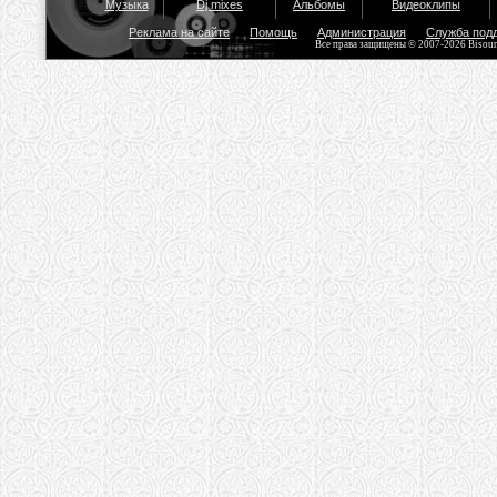
Музыка
Dj mixes
Альбомы
Видеоклипы
Реклама на сайте
Помощь
Администрация
Служба под
Все права защищены © 2007-2026 Bisou