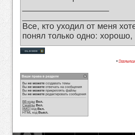
__________________
_______________________
Все, кто уходил от меня хот
понял только одно: хорошо,
«
Предыдущ
Ваши права в разделе
Вы
не можете
создавать темы
Вы
не можете
отвечать на сообщения
Вы
не можете
прикреплять файлы
Вы
не можете
редактировать сообщения
BB коды
Вкл.
Смайлы
Вкл.
[IMG]
код
Вкл.
HTML код
Выкл.