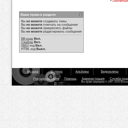
«
Предыдущ
Ваши права в разделе
Вы
не можете
создавать темы
Вы
не можете
отвечать на сообщения
Вы
не можете
прикреплять файлы
Вы
не можете
редактировать сообщения
BB коды
Вкл.
Смайлы
Вкл.
[IMG]
код
Вкл.
HTML код
Выкл.
Музыка
Dj mixes
Альбомы
Видеоклипы
Реклама на сайте
Помощь
Администрация
Служба под
Все права защищены © 2007-2026 Bisou