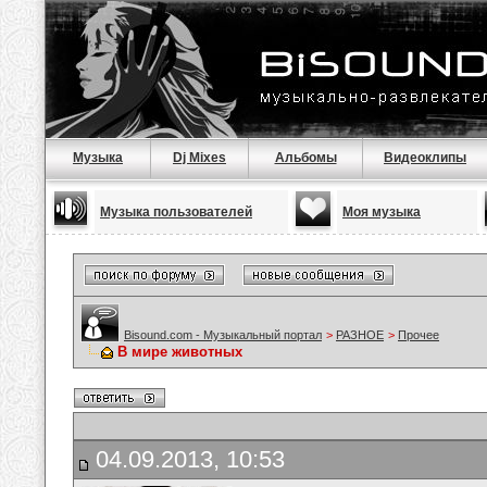
Музыка
Dj Mixes
Альбомы
Видеоклипы
Музыка пользователей
Моя музыка
Bisound.com - Музыкальный портал
>
РАЗНОЕ
>
Прочее
В мире животных
04.09.2013, 10:53