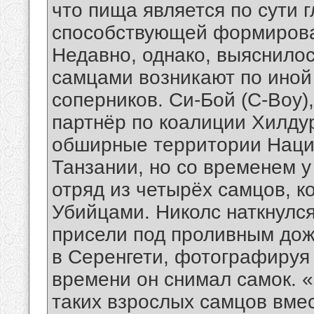
что пища является по сути 
способствующей формирова
Недавно, однако, выяснилос
самцами возникают по иной 
соперников. Cи-Бой (С-Boy)
партнёр по коалиции Хилдур
обширные территории Нацио
Танзании, но со временем у
отряд из четырёх самцов, к
Убийцами. Николс наткнулся
присели под проливным дож
в Серенгети, фотографируя 
времени он снимал самок. «
таких взрослых самцов вмес