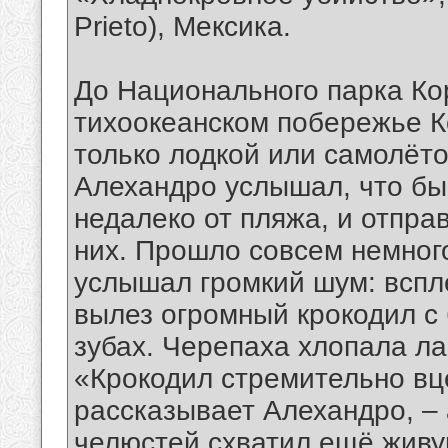
Prieto), Мексика.
До Национального парка Ко
тихоокеанском побережье К
только лодкой или самолёт
Алехандро услышал, что бы
недалеко от пляжа, и отправ
них. Прошло совсем немног
услышал громкий шум: вспле
вылез огромный крокодил с
зубах. Черепаха хлопала л
«Крокодил стремительно вц
рассказывает Алехандро, –
челюстей схватил ещё живу