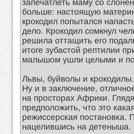
запечатлеть маму со слонен
больше: настоящую материн
крокодил попытался напасть
дело. Крокодил сомкнул чел
решила оттащить его подаль
итоге зубастой рептилии пр
малышом ушли целыми и по
Львы, буйволы и крокодилы.
Ну и в заключение, отличн
на просторах Африки. Глядя
предположить, что это кака
режиссерская постановка. П
нацелившись на детеныша. 