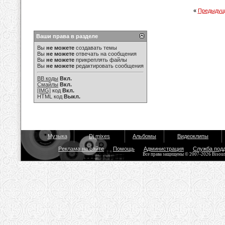
«
Предыдущ
Ваши права в разделе
Вы
не можете
создавать темы
Вы
не можете
отвечать на сообщения
Вы
не можете
прикреплять файлы
Вы
не можете
редактировать сообщения
BB коды
Вкл.
Смайлы
Вкл.
[IMG]
код
Вкл.
HTML код
Выкл.
Музыка
Dj mixes
Альбомы
Видеоклипы
Реклама на сайте
Помощь
Администрация
Служба под
Все права защищены © 2007-2026 Bisou