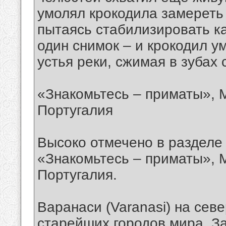
умолял крокодила замереть 
пытаясь стабилизировать ка
один снимок – и крокодил у
устья реки, сжимая в зубах
«Знакомьтесь – приматы», М
Португалия
Высоко отмечено в разделе 
«Знакомьтесь – приматы», М
Португалия.
Варанаси (Varanasi) на сев
старейших городов мира. За