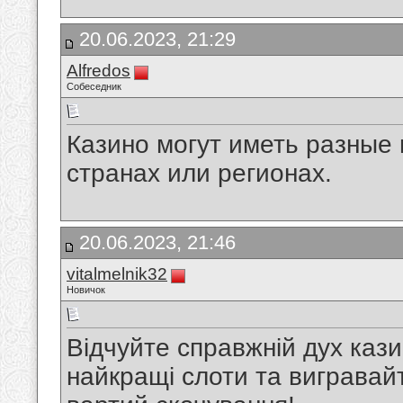
20.06.2023, 21:29
Alfredos
Собеседник
Казино могут иметь разные 
странах или регионах.
20.06.2023, 21:46
vitalmelnik32
Новичок
Відчуйте справжній дух каз
найкращі слоти та вигравайт