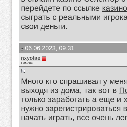
перейдете по ссылке
казино
сыграть с реальными игрок
свои деньги.
06.06.2023, 09:31
nxyofae
Новичок
Много кто спрашивал у меня
выходя из дома, так вот в
П
только заработать а еще и 
нужно зарегистрироваться в
начать играть, все очень лег