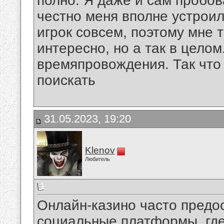
полно. Я даже и сам пробов
честно меня вполне устроил
игрок совсем, поэтому мне 
интересно, но а так в целом
времяпровождения. Так что 
поискать
31.05.2023, 19:20
Klenov
Любитель
Онлайн-казино часто пред
социальные платформы, где