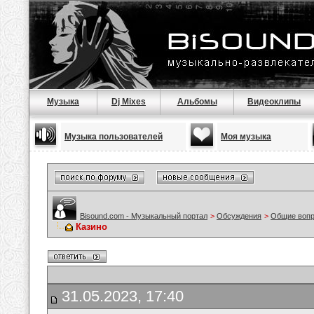
Музыка
Dj Mixes
Альбомы
Видеоклипы
Музыка пользователей
Моя музыка
Bisound.com - Музыкальный портал
>
Обсуждения
>
Общие воп
Казино
31.05.2023, 17:40