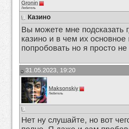
Gronin
Любитель
Казино
Вы можете мне подсказать 
казино и в чем их основное
попробовать но я просто не 
31.05.2023, 19:20
Maksonskiy
Любитель
Нет ну слушайте, но вот чег