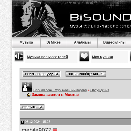
Музыка
Dj Mixes
Альбомы
Видеоклипы
Музыка пользователей
Моя музыка
Bisound.com - Музыкальный портал
>
Обсуждения
Замена замков в Москве
05.12.2024, 15:27
mebife9077