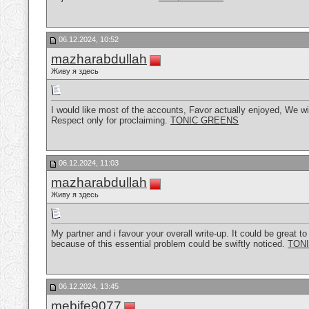
06.12.2024, 10:52
mazharabdullah
Живу я здесь
I would like most of the accounts, Favor actually enjoyed, We wish
Respect only for proclaiming.
TONIC GREENS
06.12.2024, 11:03
mazharabdullah
Живу я здесь
My partner and i favour your overall write-up. It could be great to
because of this essential problem could be swiftly noticed.
TON
06.12.2024, 13:45
mebife9077