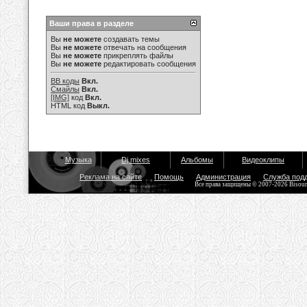
Ваши права в разделе
Вы
не можете
создавать темы
Вы
не можете
отвечать на сообщения
Вы
не можете
прикреплять файлы
Вы
не можете
редактировать сообщения
BB коды
Вкл.
Смайлы
Вкл.
[IMG]
код
Вкл.
HTML код
Выкл.
Музыка
Dj mixes
Альбомы
Видеоклипы
Реклама на сайте
Помощь
Администрация
Служба под
Все права защищены © 2007-2026 Bisou