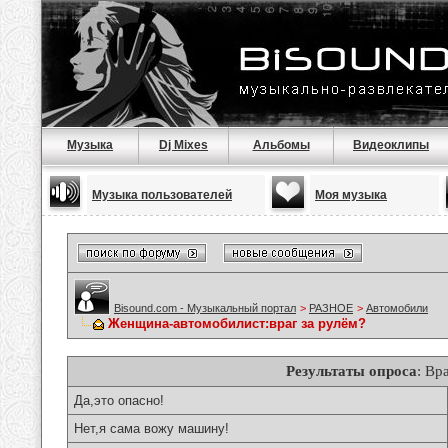
Музыка
Dj Mixes
Альбомы
Видеоклипы
Музыка пользователей
Моя музыка
Bisound.com - Музыкальный портал
>
РАЗНОЕ
>
Автомобили
Женщина-автомобилист:враг за рулём?
Результаты опроса
: Вр
Да,это опасно!
Нет,я сама вожу машину!