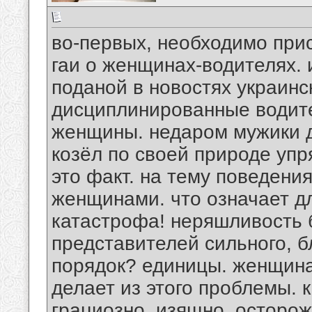
во-первых, необходимо прис
гаи о женщинах-водителях.
поданой в новостях украинс
дисциплинированные водите
женщины. недаром мужики д
козёл по своей природе упр
это факт. на тему поведени
женщинами. что означает д
катастрофа! неряшливость 
представителей сильного, б
порядок? единицы. женщина 
делает из этого проблемы. 
грациозно, изящно, осторож