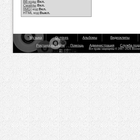
BB коды
Вкл.
Смайлы
Вкл.
[IMG]
код
Вкл.
HTML код
Выкл.
Музыка
Dj mixes
Альбомы
Видеоклипы
Реклама на сайте
Помощь
Администрация
Служба под
Все права защищены © 2007-2026 Bisou