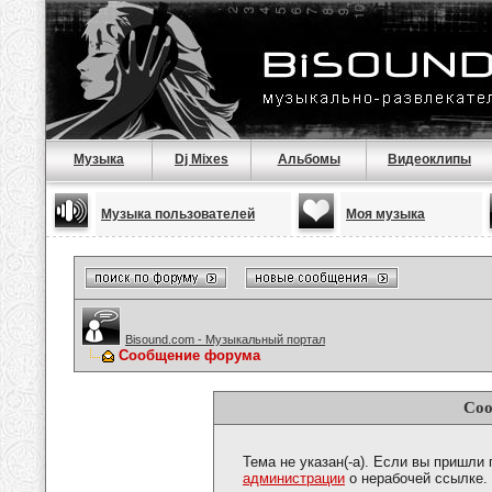
Музыка
Dj Mixes
Альбомы
Видеоклипы
Музыка пользователей
Моя музыка
Bisound.com - Музыкальный портал
Сообщение форума
Соо
Тема не указан(-а). Если вы пришли
администрации
о нерабочей ссылке.