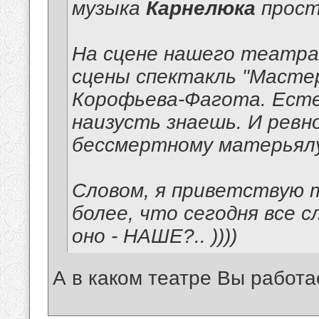
музыка
Карнелюка
прост
На сцене нашего театра 
сцены спектакль "Мастер
Корофьева-Фагота. Есте
наизусть знаешь. И рев
бессмертному матерьялу
Словом, я приветствую
более, что сегодня все с
оно - НАШЕ?.. ))))
А в каком театре Вы работа