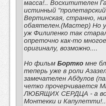
масса!.. Восхитителен Г
истинный "пролетарский
Вертинская, странно, ни
обаятелен.(Мастер) Но у 
уж Филипенко так старал
опреточно как-то много
оригиналу, возможно....
Но фильм
Бортко
мне бл
теперь уже в роли Азазел
замечателен Абдулов (па
четко прочерчивается М
ЛЮБЯЩИХ СЕРДЦА - а вок
Монтекки и Капулетти
!.