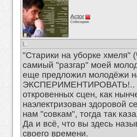
Actor
Собеседник
"Старики на уборке хмеля" 
самиый "разгар" моей молод
еще предложил молодёжи н
ЭКСПЕРИМЕНТИРОВАТЬ!.. Чт
откровенных сцен, как нынч
наэлектризован здоровой се
нам "совкам", тогда так каза
Да и всё, что вы здесь наз
своего времени.