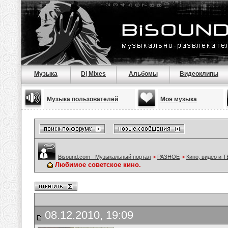
Музыка
Dj Mixes
Альбомы
Видеоклипы
Музыка пользователей
Моя музыка
Bisound.com - Музыкальный портал
>
РАЗНОЕ
>
Кино, видео и Т
Любимое советское кино.
08.12.2010, 19:09