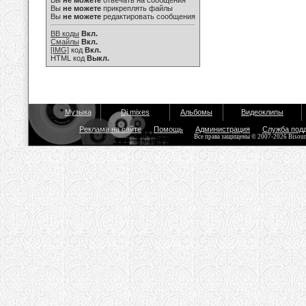
Вы
не можете
отвечать на сообщения
Вы
не можете
прикреплять файлы
Вы
не можете
редактировать сообщения
BB коды
Вкл.
Смайлы
Вкл.
[IMG]
код
Вкл.
HTML код
Выкл.
Музыка
Dj mixes
Альбомы
Видеоклипы
Реклама на сайте
Помощь
Администрация
Служба под
Все права защищены © 2007-2026 Bisou