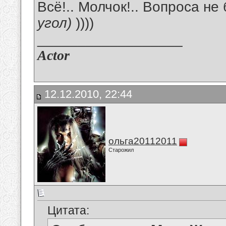
Всё!.. Молчок!.. Вопроса не
угол)
))))
__________________
Actor
12.12.2010, 22:44
ольга20112011
Старожил
Цитата: