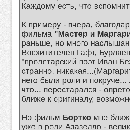
Каждому есть, что вспомнить
К примеру - вчера, благода
фильма
"Мастер и Маргар
раньше, но много наслышан.
Восхитителен Гафт, Бурляе
"пролетарский поэт Иван Бе
странно, никакая...(Маргари
него были роли и покруче...
что... перестарался - опрет
ближе к оригиналу, возможно
Но фильм
Бортко
мне ближе
уже в роли Азазелло - вели