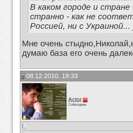
В каком городе и стране
странно - как не соотве
Россией, ни с Украиной... )
Мне очень стыдно,Николай,н
думаю база его очень далек
08.12.2010, 19:33
Actor
Собеседник