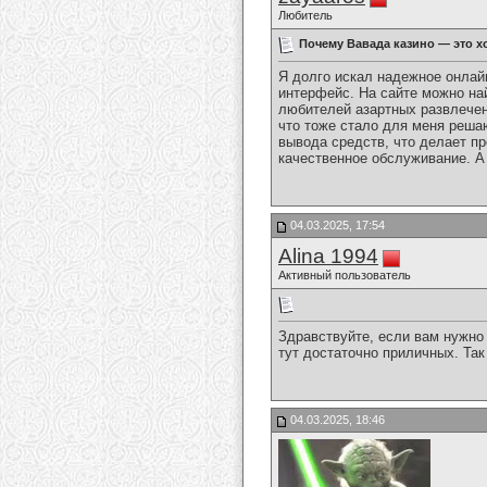
Любитель
Почему Вавада казино — это 
Я долго искал надежное онлай
интерфейс. На сайте можно на
любителей азартных развлечен
что тоже стало для меня реша
вывода средств, что делает пр
качественное обслуживание. А
04.03.2025, 17:54
Alina 1994
Активный пользователь
Здравствуйте, если вам нужно
тут достаточно приличных. Так
04.03.2025, 18:46