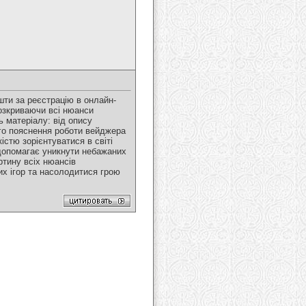
шти за реєстрацію в онлайн-
озкриваючи всі нюанси
ь матеріалу: від опису
ного пояснення роботи вейджера
стю зорієнтуватися в світі
 допомагає уникнути небажаних
ртину всіх нюансів
их ігор та насолодитися грою