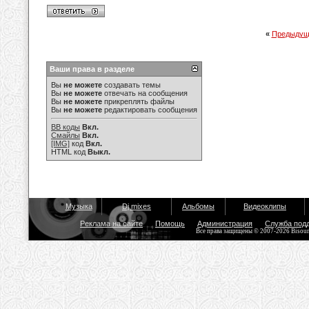
«
Предыдущ
Ваши права в разделе
Вы
не можете
создавать темы
Вы
не можете
отвечать на сообщения
Вы
не можете
прикреплять файлы
Вы
не можете
редактировать сообщения
BB коды
Вкл.
Смайлы
Вкл.
[IMG]
код
Вкл.
HTML код
Выкл.
Музыка
Dj mixes
Альбомы
Видеоклипы
Реклама на сайте
Помощь
Администрация
Служба под
Все права защищены © 2007-2026 Bisou