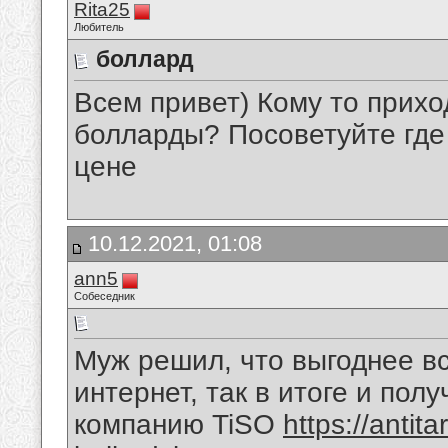
Rita25
Любитель
боллард
Всем привет) Кому то прих
болларды? Посоветуйте где
цене
10.12.2021, 01:08
ann5
Собеседник
Муж решил, что выгоднее вс
интернет, так в итоге и по
компанию TiSO
https://antit