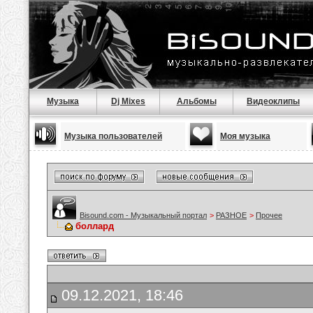
Музыка
Dj Mixes
Альбомы
Видеоклипы
Музыка пользователей
Моя музыка
Bisound.com - Музыкальный портал
>
РАЗНОЕ
>
Прочее
боллард
09.12.2021, 18:46