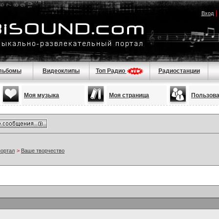
Вход
льбомы
Видеоклипы
Топ Радио
Радиостанции
Моя музыка
Моя страница
Пользов
портал
>
Ваше творчество