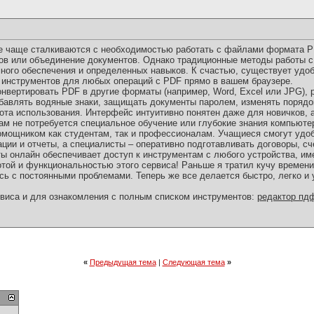
е чаще сталкиваются с необходимостью работать с файлами формата PD
тов или объединение документов. Однако традиционные методы работы с
ного обеспечения и определенных навыков. К счастью, существует удоб
инструментов для любых операций с PDF прямо в вашем браузере.
онвертировать PDF в другие форматы (например, Word, Excel или JPG), 
бавлять водяные знаки, защищать документы паролем, изменять порядок
ота использования. Интерфейс интуитивно понятен даже для новичков, 
ам не потребуется специальное обучение или глубокие знания компьюте
мощником как студентам, так и профессионалам. Учащиеся смогут удо
ации и отчеты, а специалисты – оперативно подготавливать договоры, с
ы онлайн обеспечивает доступ к инструментам с любого устройства, им
той и функциональностью этого сервиса! Раньше я тратил кучу времени
сь с постоянными проблемами. Теперь же все делается быстро, легко и
виса и для ознакомления с полным списком инструментов:
редактор пд
«
Предыдущая тема
|
Следующая тема
»