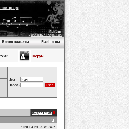
|
Регистрация
Помощь
Добавить в избранное
Видео приколы
Flash-игры
атели
Форум
Имя
Пароль
Опции темы
#
1
Регистрация: 20.04.2025