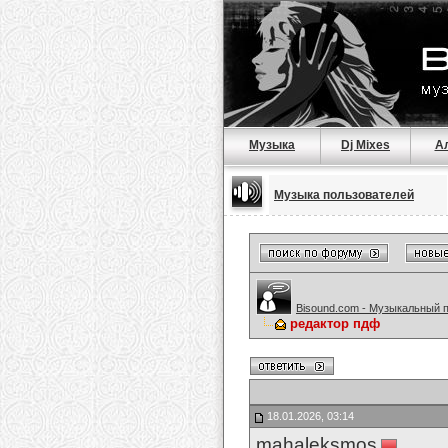
Музыка
Dj Mixes
А
Музыка пользователей
Bisound.com - Музыкальный 
редактор пдф
18.01.2026, 03:14
mahaleksmos