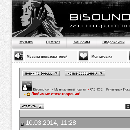
Музыка
Dj Mixes
Альбомы
Видеоклипы
Музыка пользователей
Моя музыка
Bisound.com - Музыкальный портал
>
РАЗНОЕ
>
Культура и Иск
Любимые стихотворения!
С
10.03.2014, 11:28