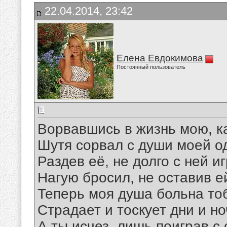
22.04.2014, 23:42
Елена Евдокимова
Постоянный пользователь
Ворвавшись в жизнь мою, ка
Шутя сорвал с души моей о
Раздев её, не долго с ней иг
Нагую бросил, не оставив е
Теперь моя душа больна то
Страдает и тоскует дни и но
А ты исчез, лишь поиграв с 