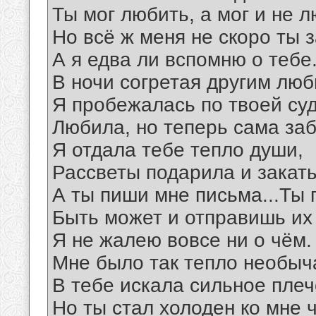
Ты мог любить, а мог и не л
Но всё ж меня не скоро ты з
А я едва ли вспомню о тебе.
В ночи согретая другим люб
Я пробежалась по твоей суд
Любила, но теперь сама забу
Я отдала тебе тепло души,
Рассветы подарила и закаты
А ты пиши мне письма...Ты 
Быть может и отправишь их к
Я не жалею вовсе ни о чём.
Мне было так тепло необыч
В тебе искала сильное плеч
Но ты стал холоден ко мне 