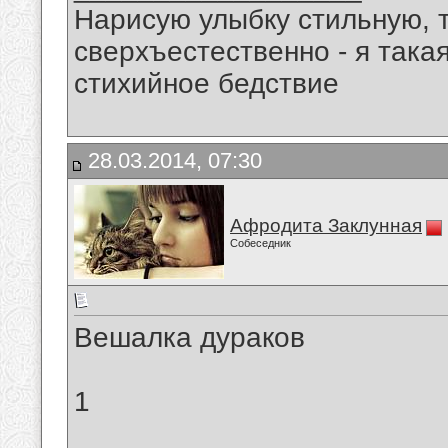
Нарисую улыбку стильную, т
сверхъестественно - я така
стихийное бедствие
28.03.2014, 07:30
Афродита Заклунная
Собеседник
Вешалка дураков
1