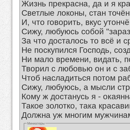
Жизнь прекрасна, да и я кр
Светлые локоны, стан точё
И, что говорить, вкус утонч
Сижу, любуюсь собой "зараз
За что досталось то всё и с
Не поскупился Господь, соз
Ни мало времени, видать, п
Творил с любовью он и с за
Чтоб насладиться потом ра
Сижу, любуюсь, а мысли стр
Кому ж достанусь я - окаян
Такое золотко, така красави
Должна уж многим мужчинам 
Миниатюры