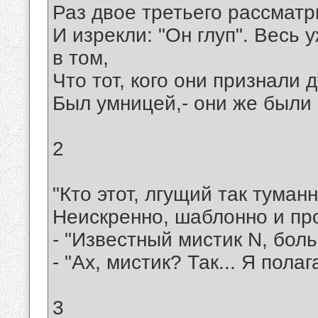
Раз двое третьего рассматр
И изрекли: "Он глуп". Весь 
в том,
Что тот, кого они признали 
Был умницей,- они же были 
2
"Кто этот, лгущий так туманн
Неискренно, шаблонно и пр
- "Известный мистик N, боль
- "Ах, мистик? Так... Я полаг
3