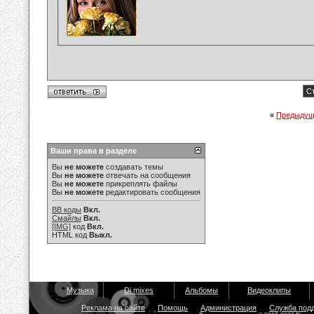
С
«
Предыдущ
Ваши права в разделе
Вы
не можете
создавать темы
Вы
не можете
отвечать на сообщения
Вы
не можете
прикреплять файлы
Вы
не можете
редактировать сообщения
BB коды
Вкл.
Смайлы
Вкл.
[IMG]
код
Вкл.
HTML код
Выкл.
Музыка
Dj mixes
Альбомы
Видеоклипы
Реклама на сайте
Помощь
Администрация
Служба под