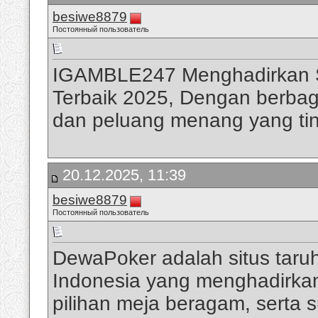
besiwe8879
Постоянный пользователь
IGAMBLE247 Menghadirkan Si
Terbaik 2025, Dengan berbag
dan peluang menang yang tin
20.12.2025, 11:39
besiwe8879
Постоянный пользователь
DewaPoker adalah situs taru
Indonesia yang menghadirkan
pilihan meja beragam, serta 