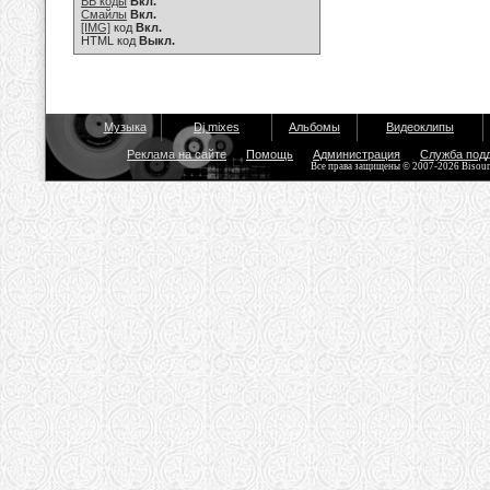
BB коды
Вкл.
Смайлы
Вкл.
[IMG]
код
Вкл.
HTML код
Выкл.
Музыка
Dj mixes
Альбомы
Видеоклипы
Реклама на сайте
Помощь
Администрация
Служба под
Все права защищены © 2007-2026 Bisou