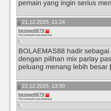
pemain yang ingin serius me
21.12.2025, 11:24
besiwe8879
Постоянный пользователь
BOLAEMAS88 hadir sebagai s
dengan pilihan mix parlay pa
peluang menang lebih besar
22.12.2025, 13:50
besiwe8879
Постоянный пользователь