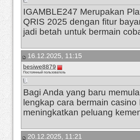
IGAMBLE247 Merupakan Platf
QRIS 2025 dengan fitur baya
jadi betah untuk bermain cob
16.12.2025, 11:15
besiwe8879
Постоянный пользователь
Bagi Anda yang baru memula
lengkap cara bermain casino Pe
meningkatkan peluang kem
20.12.2025, 11:21