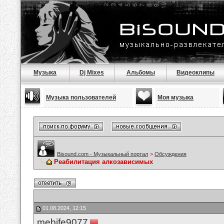
Музыка
Dj Mixes
Альбомы
Видеоклипы
Музыка пользователей
Моя музыка
Bisound.com - Музыкальный портал
>
Обсуждения
Реабилитация алкозависимых
01.08.2024, 12:15
mebife9077