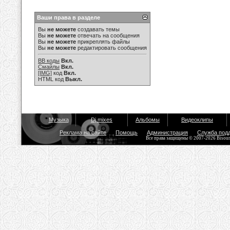
Ваши права в разделе
Вы
не можете
создавать темы
Вы
не можете
отвечать на сообщения
Вы
не можете
прикреплять файлы
Вы
не можете
редактировать сообщения
BB коды
Вкл.
Смайлы
Вкл.
[IMG]
код
Вкл.
HTML код
Выкл.
Музыка
Dj mixes
Альбомы
Видеоклипы
Реклама на сайте
Помощь
Администрация
Служба под
Все права защищены © 2007-2026 Bisou