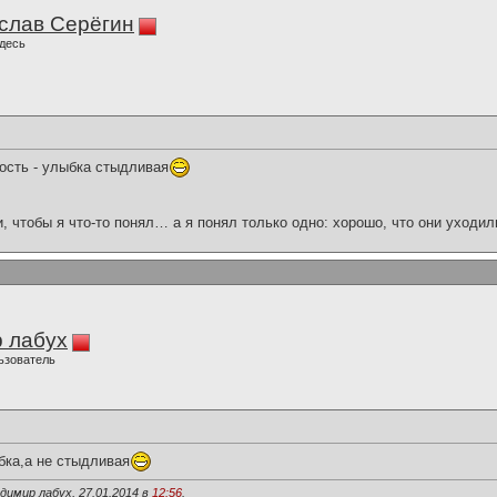
слав Серёгин
десь
ость - улыбка стыдливая
и, чтобы я что-то понял… а я понял только одно: хорошо, что они уходил
 лабух
ьзователь
бка,а не стыдливая
димир лабух, 27.01.2014 в
12:56
.