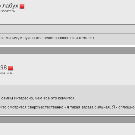
 лабух
ьзователь
как минимум нужно две вещи,оппонент и интеллект.
298
ователь
м самим интересно, чем все это кончится
что смотрится сверхъестественно - я такая зараза сильная, Я - сплошн