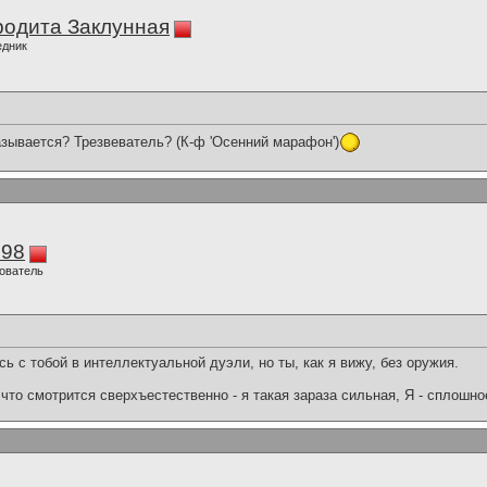
одита Заклунная
едник
называется? Трезвеватель? (К-ф 'Осенний марафон')
298
ователь
ь с тобой в интеллектуальной дуэли, но ты, как я вижу, без оружия.
что смотрится сверхъестественно - я такая зараза сильная, Я - сплошн