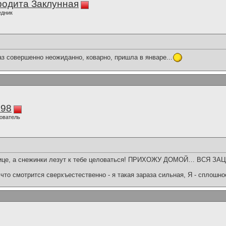
одита Заклунная
едник
аз совершенно неожиданно, коварно, пришла в январе...
298
ователь
улице, а снежинки лезут к тебе целоваться! ПРИХОЖУ ДОМОЙ… ВСЯ З
что смотрится сверхъестественно - я такая зараза сильная, Я - сплошн