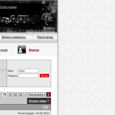
|
Регистрация
Помощь
Добавить в избранное
Видео приколы
Flash-игры
атели
Форум
Имя
Пароль
7
78
79
80
88
>
Последняя
»
Опции темы
#
771
Регистрация: 24.09.2011