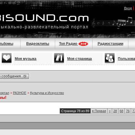
Вход
льбомы
Видеоклипы
Топ Радио
Радиостанции
Моя музыка
Моя страница
Пользов
портал
>
РАЗНОЕ
>
Культура и Искусство
мы!
Страница 78 из 89
«
Первая
<
28
68
76
7