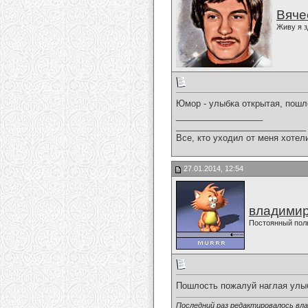
Вяче
Живу я з
Юмор - улыбка открытая, пошл
__________________
___________________________
Все, кто уходил от меня хотел
27.01.2014, 12:54
владимир
Постоянный пол
Пошлость пожалуй наглая улы
Последний раз редактировалось вла