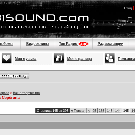
Вход
льбомы
Видеоклипы
Топ Радио
Радиостанции
Моя музыка
Моя страница
Пользов
портал
>
Ваше творчество
а Серёгина
Страница 145 из 393
«
Первая
<
95
135
143
144
145
14