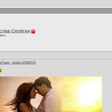
слав Серёгин
десь
hp?nam...le&id=10398725