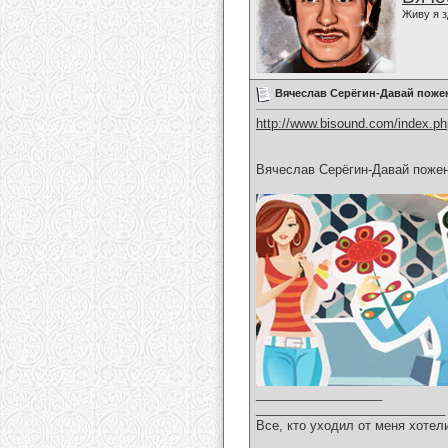
Живу я з
Вячеслав Серёгин-Давай поже
http://www.bisound.com/index.p
Вячеслав Серёгин-Давай поже
__________________
___________________________
Все, кто уходил от меня хотел