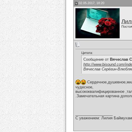
02.05.2017, 18:20
Лил
Постоя
Цитата:
Сообщение от
Вячеслав С
http://www.bisound.com/ind
Вячеслав Серёгин-Влюбл
Сердечное,душевное,мил
чудесное,
высококвалифицированное ,тал
.Замечательная картина допол
__________________
С уважением: Лилия Баймухам