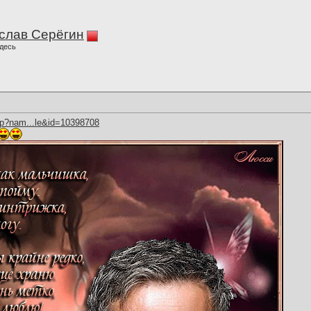
слав Серёгин
десь
hp?nam...le&id=10398708