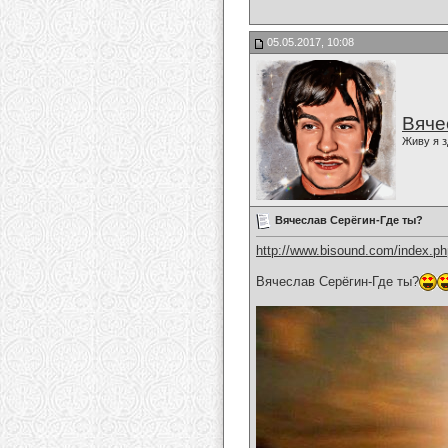
05.05.2017, 10:08
Вяче
Живу я з
Вячеслав Серёгин-Где ты?
http://www.bisound.com/index.p
Вячеслав Серёгин-Где ты?