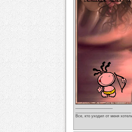
__________________
___________________________
Все, кто уходил от меня хотел