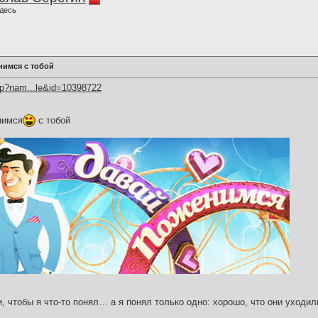
десь
нимся с тобой
hp?nam...le&id=10398722
нимся
с тобой
и, чтобы я что-то понял… а я понял только одно: хорошо, что они уходил