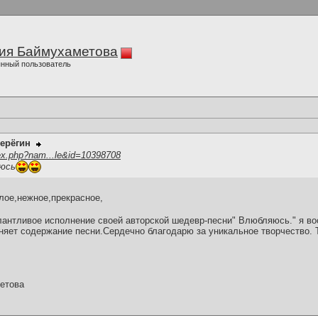
ия Баймухаметова
нный пользователь
ерёгин
ex.php?nam...le&id=10398708
яюсь
ое,нежное,прекрасное,
антливое исполнение своей авторской шедевр-песни" Влюбляюсь." я в
няет содержание песни.Сердечно благодарю за уникальное творчество.
етова