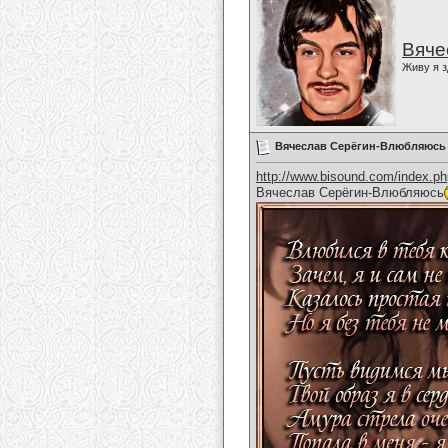
Вяче
Живу я з
Вячеслав Серёгин-Влюбляюсь
http://www.bisound.com/index.p
Вячеслав Серёгин-Влюбляюсь