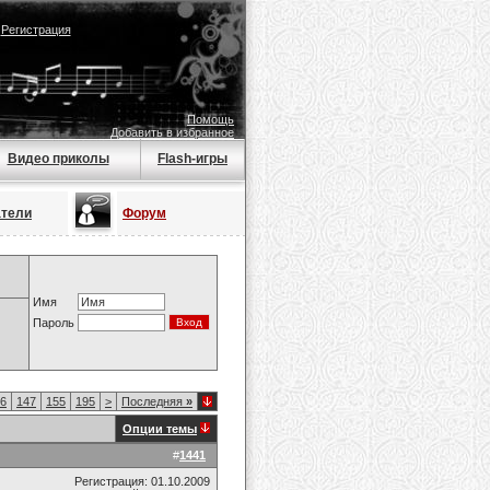
|
Регистрация
Помощь
Добавить в избранное
Видео приколы
Flash-игры
атели
Форум
Имя
Пароль
6
147
155
195
>
Последняя
»
Опции темы
#
1441
Регистрация: 01.10.2009