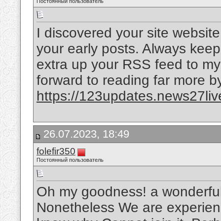
Постоянный пользователь
I discovered your site websit
your early posts. Always keep 
extra up your RSS feed to m
forward to reading far more b
https://123updates.news27liv
26.07.2023, 18:49
folefir350
Постоянный пользователь
Oh my goodness! a wonderful
Nonetheless We are experienc