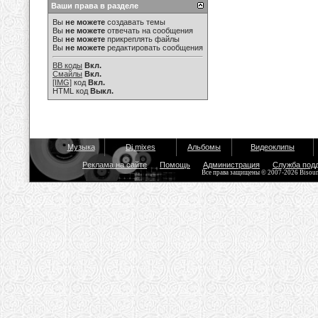
Ваши права в разделе
Вы
не можете
создавать темы
Вы
не можете
отвечать на сообщения
Вы
не можете
прикреплять файлы
Вы
не можете
редактировать сообщения
BB коды
Вкл.
Смайлы
Вкл.
[IMG]
код
Вкл.
HTML код
Выкл.
Музыка
Dj mixes
Альбомы
Видеоклипы
Реклама на сайте
Помощь
Администрация
Служба под
Все права защищены © 2007-2026 Bisou