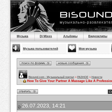
Музыка
Dj Mixes
Альбомы
Видеоклипы
Музыка пользователей
Моя музыка
Bisound.com - Музыкальный портал
>
РАЗНОЕ
>
Новости
How To Give Your Partner A Massage Like A Professio
Ст
26.07.2023, 14:21