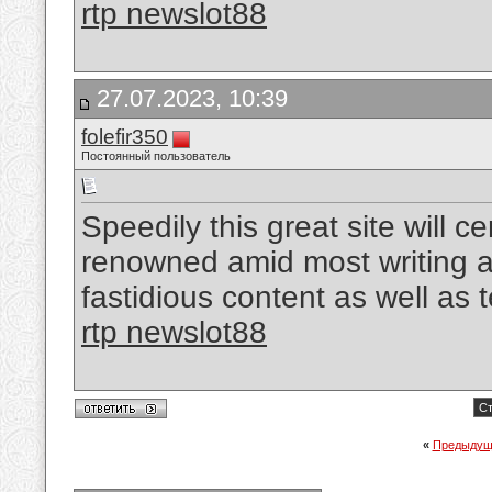
rtp newslot88
27.07.2023, 10:39
folefir350
Постоянный пользователь
Speedily this great site will c
renowned amid most writing 
fastidious content as well as 
rtp newslot88
Ст
«
Предыдущ