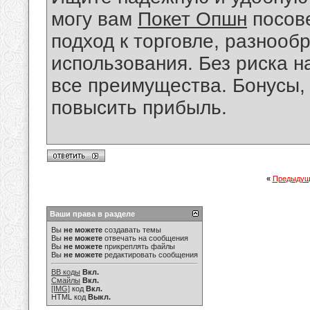
могу вам
Покет Опшн
посове
подход к торговле, разнооб
использования. Без риска 
все преимущества. Бонусы,
повысить прибыль.
«
Предыдущ
Ваши права в разделе
Вы
не можете
создавать темы
Вы
не можете
отвечать на сообщения
Вы
не можете
прикреплять файлы
Вы
не можете
редактировать сообщения
BB коды
Вкл.
Смайлы
Вкл.
[IMG]
код
Вкл.
HTML код
Выкл.