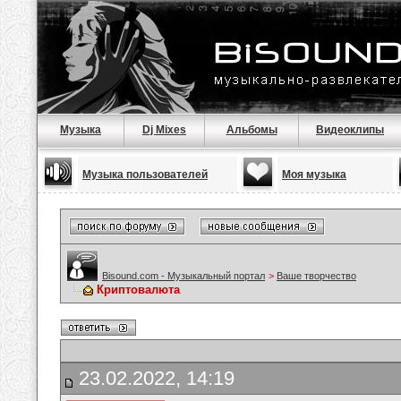
Музыка
Dj Mixes
Альбомы
Видеоклипы
Музыка пользователей
Моя музыка
Bisound.com - Музыкальный портал
>
Ваше творчество
Криптовалюта
23.02.2022, 14:19