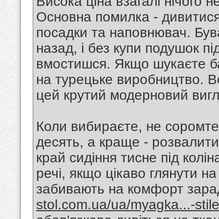
Висока ціна взагалі нічого н
Основна помилка - дивитися
посадки та наповнювач. Був
назад, і без купи подушок п
вмостишся. Якщо шукаєте б
на турецьке виробництво. В
цей крутий модерновий виг
Коли вибираєте, не соромтес
десять, а краще - розвалити
край сидіння тисне під колін
речі, якщо цікаво глянути на
забивають на комфорт зара
stol.com.ua/ua/myagka...-stil