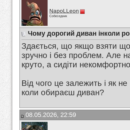
NapoLLeon
Собеседник
Чому дорогий диван інколи ро
Здається, що якщо взяти щ
зручно і без проблем. Але н
круто, а сидіти некомфортн
Від чого це залежить і як не
коли обираєш диван?
08.05.2026, 22:59