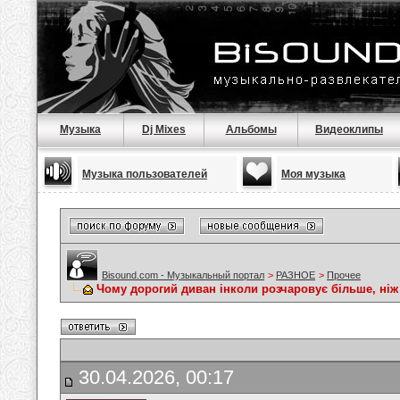
Музыка
Dj Mixes
Альбомы
Видеоклипы
Музыка пользователей
Моя музыка
Bisound.com - Музыкальный портал
>
РАЗНОЕ
>
Прочее
Чому дорогий диван інколи розчаровує більше, ніж
30.04.2026, 00:17