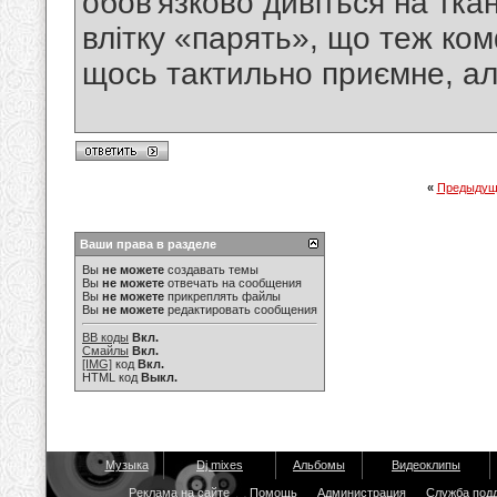
обов'язково дивіться на тка
влітку «парять», що теж ко
щось тактильно приємне, ал
«
Предыдущ
Ваши права в разделе
Вы
не можете
создавать темы
Вы
не можете
отвечать на сообщения
Вы
не можете
прикреплять файлы
Вы
не можете
редактировать сообщения
BB коды
Вкл.
Смайлы
Вкл.
[IMG]
код
Вкл.
HTML код
Выкл.
Музыка
Dj mixes
Альбомы
Видеоклипы
Реклама на сайте
Помощь
Администрация
Служба под