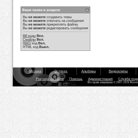
Ваши права в разделе
Вы
не можете
создавать темы
Вы
не можете
отвечать на сообщения
Вы
не можете
прикреплять файлы
Вы
не можете
редактировать сообщения
BB коды
Вкл.
Смайлы
Вкл.
[IMG]
код
Вкл.
HTML код
Выкл.
Музыка
Dj mixes
Альбомы
Видеоклипы
Реклама на сайте
Помощь
Администрация
Служба под
Все права защищены © 2007-2026 Bisou