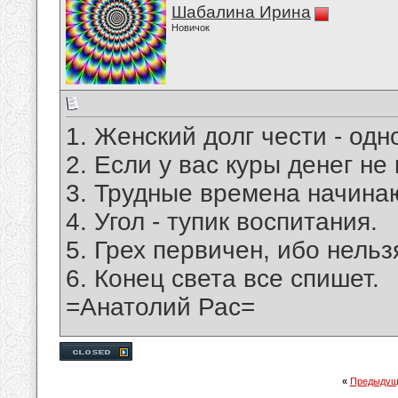
Шабалина Ирина
Новичок
1. Женский долг чести - од
2. Если у вас куры денег не
3. Трудные времена начина
4. Угол - тупик воспитания.
5. Грех первичен, ибо нельз
6. Конец света все спишет.
=Анатолий Рас=
«
Предыдущ