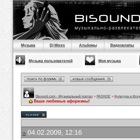
Музыка
Dj Mixes
Альбомы
Видеоклипы
Музыка пользователей
Моя музыка
Bisound.com - Музыкальный портал
>
РАЗНОЕ
>
Культура и Иск
Ваши любимые афоризмы!
04.02.2009, 12:16