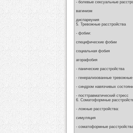
- болевые сексуальные расстр
вагинизм
диспареуния
5. Тревожные расстройства
- фобии:
специфические фобии
социальная фобия
агорафобия
- панические расстройства
- генерализованные тревожные
- синдром навязчивых состоян
- посттравматический стресс
6. Соматоформные расстройст
- ложные расстройства:
симуляция
- соматоформные расстройства