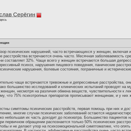
слав Серёгин
десь
женщин
бзор психических нарушений, часто встречающихся у женщин, включая 
е расстройства встречаются очень часто. Месячная заболеваемость ср
зни составляет 32%. Чаще всего у женщин встречаются большая депрес
прессивный психоз, нарушения пищевого поведения, панические расстро
психические нарушения, болевые состояния, пограничные и истерически
чительно чаще встречаются тревожные и депрессивные расстройства, они
ако большинство исследований и клинических испытаний проводят на му
 женщин, несмотря на различия обмена веществ, чувствительности к ле
ому, что 75% психотропных препаратов прописывают женщинам, и у них
стны симптомы психических расстройств, первая помощь при них и до
алению, многие случаи психических заболеваний остаются недиагности
ко небольшая их часть доходит до психиатра. Большинство пациентов н
при первичном обращении распознается только 50% психических расстр
обы и не делают упор на психоэмоциональной симптоматике, что опять
психиатрами. В частности, аффективные расстройства очень часто встр