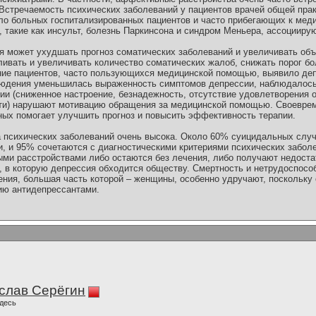
Встречаемость психических заболеваний у пациентов врачей общей прак
ло больных госпитализированных пациентов и часто прибегающих к мед
 такие как инсульт, болезнь Паркинсона и синдром Меньера, ассоцииру
я может ухудшать прогноз соматических заболеваний и увеличивать о
ивать и увеличивать количество соматических жалоб, снижать порог б
ие пациентов, часто пользующихся медицинской помощью, выявило деп
аблюдения уменьшилась выраженность симптомов депрессии, наблюдало
ии (сниженное настроение, безнадежность, отсутствие удовлетворения о
ти) нарушают мотивацию обращения за медицинской помощью. Своеврем
ных помогает улучшить прогноз и повысить эффективность терапии.
 психических заболеваний очень высока. Около 60% суицидальных случ
 и 95% сочетаются с диагностическими критериями психических заболе
и расстройствами либо остаются без лечения, либо получают недоста
, в которую депрессия обходится обществу. Смертность и нетрудоспособ
ния, большая часть которой – женщины, особенно удручают, поскольку 
ию антидепрессантами.
слав Серёгин
десь