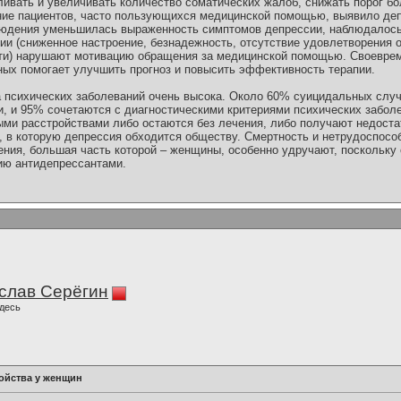
ивать и увеличивать количество соматических жалоб, снижать порог б
ие пациентов, часто пользующихся медицинской помощью, выявило деп
аблюдения уменьшилась выраженность симптомов депрессии, наблюдало
ии (сниженное настроение, безнадежность, отсутствие удовлетворения о
ти) нарушают мотивацию обращения за медицинской помощью. Своеврем
ных помогает улучшить прогноз и повысить эффективность терапии.
 психических заболеваний очень высока. Около 60% суицидальных случ
 и 95% сочетаются с диагностическими критериями психических заболе
и расстройствами либо остаются без лечения, либо получают недоста
, в которую депрессия обходится обществу. Смертность и нетрудоспособ
ния, большая часть которой – женщины, особенно удручают, поскольку 
ию антидепрессантами.
слав Серёгин
десь
ойства у женщин