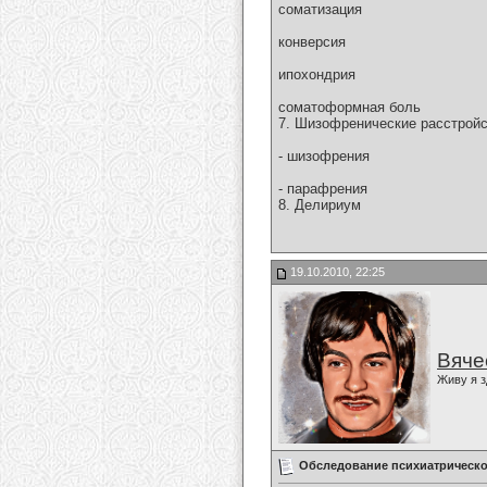
соматизация
конверсия
ипохондрия
соматоформная боль
7. Шизофренические расстрой
- шизофрения
- парафрения
8. Делириум
19.10.2010, 22:25
Вяче
Живу я з
Обследование психиатрическо