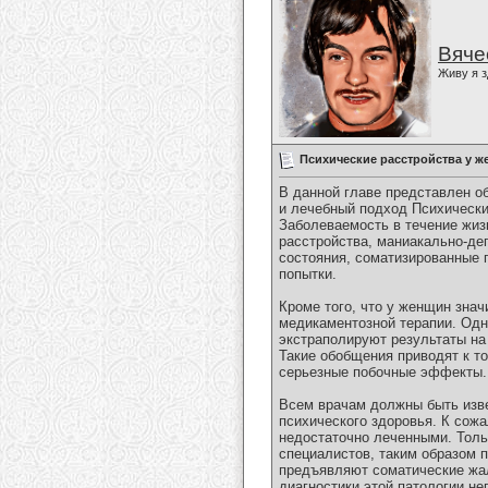
Вяче
Живу я з
Психические расстройства у 
В данной главе представлен о
и лечебный подход Психически
Заболеваемость в течение жи
расстройства, маниакально-де
состояния, соматизированные 
попытки.
Кроме того, что у женщин зна
медикаментозной терапии. Одн
экстраполируют результаты на
Такие обобщения приводят к т
серьезные побочные эффекты.
Всем врачам должны быть изве
психического здоровья. К сож
недостаточно леченными. Толь
специалистов, таким образом 
предъявляют соматические жал
диагностики этой патологии не