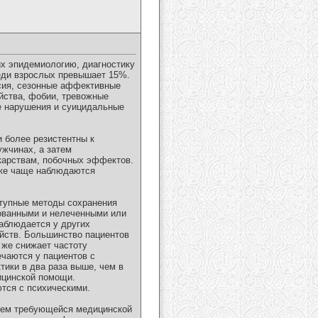
их эпидемиологию, диагностику
еди взрослых превышает 15%.
сия, сезонные аффективные
йства, фобии, тревожные
е нарушения и суицидальные
 более резистентны к
жчинах, а затем
карствам, побочных эффектов.
 же чаще наблюдаются
ступные методы сохранения
рованными и нелеченными или
аблюдается у других
ойств. Большинство пациентов
 же снижает частоту
ечаются у пациентов с
тики в два раза выше, чем в
ицинской помощи.
ются с психическими.
бъем требующейся медицинской