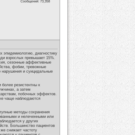
Сообщений: 73,358
их эпидемиологию, диагностику
еди взрослых превышает 15%.
сия, сезонные аффективные
йства, фобии, тревожные
е нарушения и суицидальные
 более резистентны к
жчинах, а затем
карствам, побочных эффектов.
 же чаще наблюдаются
ступные методы сохранения
рованными и нелеченными или
аблюдается у других
ойств. Большинство пациентов
 же снижает частоту
ечаются у пациентов с