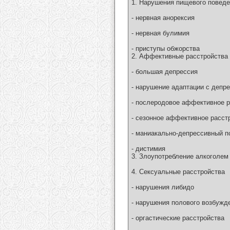
1. Нарушения пищевого повед
- нервная анорексия
- нервная булимия
- приступы обжорства
2. Аффективные расстройства
- большая депрессия
- нарушение адаптации с депр
- послеродовое аффективное р
- сезонное аффективное расст
- маниакально-депрессивный п
- дистимия
3. Злоупотребление алкоголем
4. Сексуальные расстройства
- нарушения либидо
- нарушения полового возбужд
- оргастические расстройства