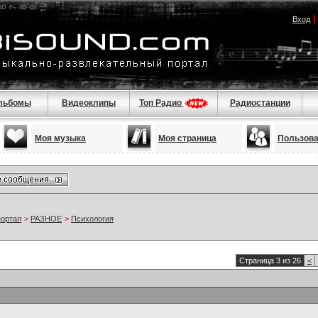
Вход
льбомы
Видеоклипы
Топ Радио
Радиостанции
Моя музыка
Моя страница
Пользов
портал
>
РАЗНОЕ
>
Психология
Страница 3 из 26
<