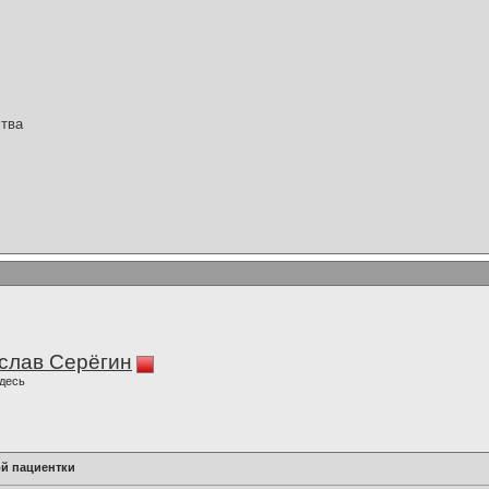
ства
слав Серёгин
десь
й пациентки