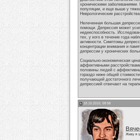
хроническими заболеваниями. 
популяции, и еще выше у тяже
Неврологические расстройства,
Нелеченная большая депресси
помощи. Депрессия может усил
недееспособность. Исследован
тех, у кого в течение года н
активности. Симптомы депресс
концентрации внимания и памя
депрессии у хронических боль
Социально-экономическая цена
аффективными расстройствами,
половины людей с аффективным
гораздо ниже общей стоимости
получающей достаточного лече
депрессией отвечают на терап
18.10.2010, 09:58
Вяче
Живу я з