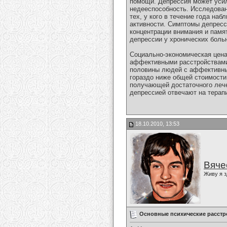
помощи. Депрессия может усил
недееспособность. Исследован
тех, у кого в течение года н
активности. Симптомы депресс
концентрации внимания и памя
депрессии у хронических боль
Социально-экономическая цена
аффективными расстройствами,
половины людей с аффективным
гораздо ниже общей стоимости
получающей достаточного лече
депрессией отвечают на терап
18.10.2010, 13:53
Вяче
Живу я з
Основные психические расстр