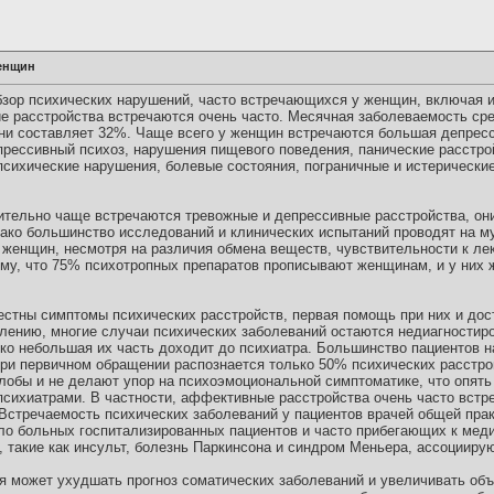
женщин
бзор психических нарушений, часто встречающихся у женщин, включая 
е расстройства встречаются очень часто. Месячная заболеваемость ср
зни составляет 32%. Чаще всего у женщин встречаются большая депрес
прессивный психоз, нарушения пищевого поведения, панические расстро
психические нарушения, болевые состояния, пограничные и истерически
чительно чаще встречаются тревожные и депрессивные расстройства, они
ако большинство исследований и клинических испытаний проводят на му
 женщин, несмотря на различия обмена веществ, чувствительности к ле
ому, что 75% психотропных препаратов прописывают женщинам, и у них
стны симптомы психических расстройств, первая помощь при них и до
алению, многие случаи психических заболеваний остаются недиагности
ко небольшая их часть доходит до психиатра. Большинство пациентов н
при первичном обращении распознается только 50% психических расстр
обы и не делают упор на психоэмоциональной симптоматике, что опять
психиатрами. В частности, аффективные расстройства очень часто встр
Встречаемость психических заболеваний у пациентов врачей общей прак
ло больных госпитализированных пациентов и часто прибегающих к мед
 такие как инсульт, болезнь Паркинсона и синдром Меньера, ассоцииру
я может ухудшать прогноз соматических заболеваний и увеличивать о