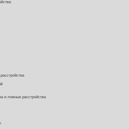
ойства:
 расстройства
ий
ва и ложные расстройства
: