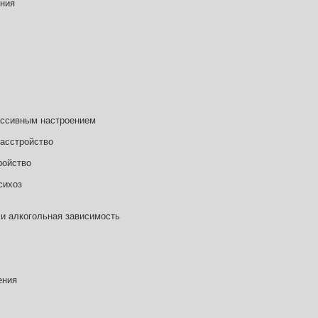
ения
ессивным настроением
асстройство
ройство
сихоз
 и алкогольная зависимость
ения