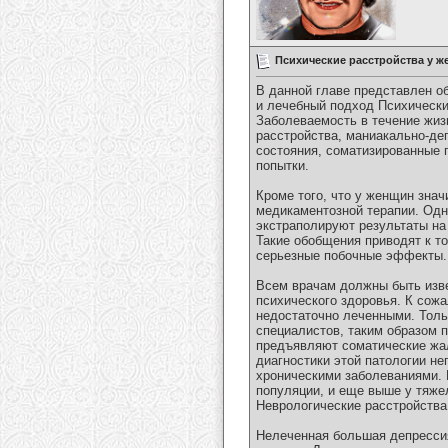
Психические расстройства у 
В данной главе представлен о
и лечебный подход Психически
Заболеваемость в течение жи
расстройства, маниакально-де
состояния, соматизированные 
попытки.
Кроме того, что у женщин зна
медикаментозной терапии. Одн
экстраполируют результаты на
Такие обобщения приводят к т
серьезные побочные эффекты.
Всем врачам должны быть изве
психического здоровья. К сож
недостаточно леченными. Толь
специалистов, таким образом 
предъявляют соматические жал
диагностики этой патологии не
хроническими заболеваниями. 
популяции, и еще выше у тяже
Неврологические расстройства,
Нелеченная большая депресси