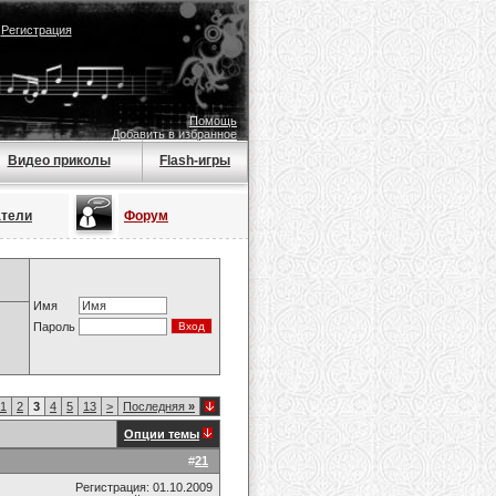
|
Регистрация
Помощь
Добавить в избранное
Видео приколы
Flash-игры
атели
Форум
Имя
Пароль
1
2
3
4
5
13
>
Последняя
»
Опции темы
#
21
Регистрация: 01.10.2009