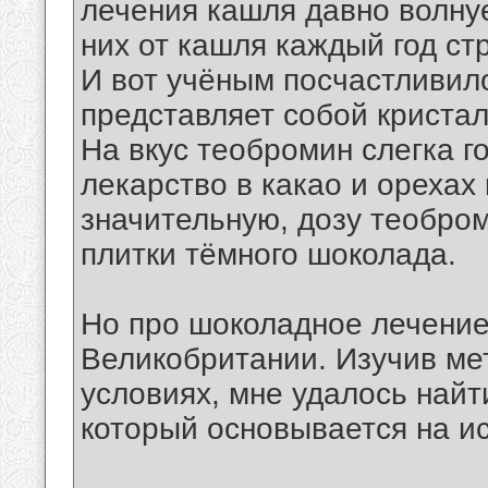
лечения кашля давно волну
них от кашля каждый год ст
И вот учёным посчастливил
представляет собой кристал
На вкус теобромин слегка г
лекарство в какао и орехах 
значительную, дозу теобро
плитки тёмного шоколада.
Но про шоколадное лечение 
Великобритании. Изучив ме
условиях, мне удалось най
который основывается на и