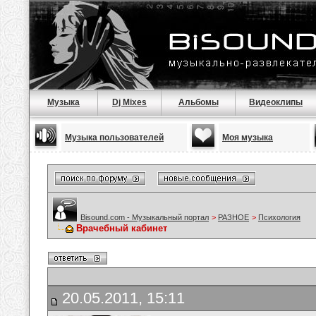
Музыка
Dj Mixes
Альбомы
Видеоклипы
Музыка пользователей
Моя музыка
Bisound.com - Музыкальный портал
>
РАЗНОЕ
>
Психология
Врачебный кабинет
20.05.2011, 15:11