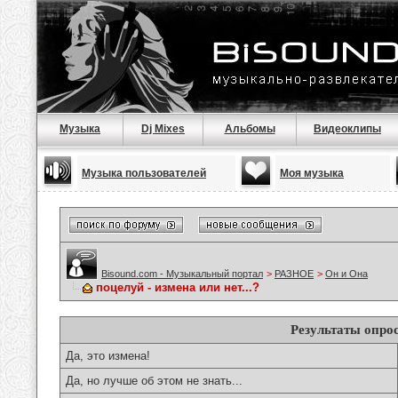
Музыка
Dj Mixes
Альбомы
Видеоклипы
Музыка пользователей
Моя музыка
Bisound.com - Музыкальный портал
>
РАЗНОЕ
>
Он и Она
поцелуй - измена или нет...?
Результаты опро
Да, это измена!
Да, но лучше об этом не знать...