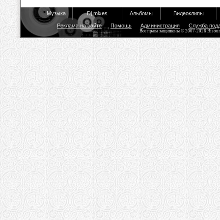
Музыка
Dj mixes
Альбомы
Видеоклипы
Реклама на сайте
Помощь
Администрация
Служба под
Все права защищены © 2007-2026 Bisou