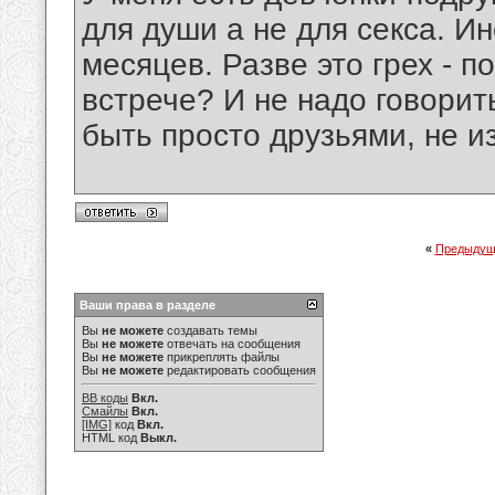
для души а не для секса. И
месяцев. Разве это грех - п
встрече? И не надо говорит
быть просто друзьями, не и
«
Предыдущ
Ваши права в разделе
Вы
не можете
создавать темы
Вы
не можете
отвечать на сообщения
Вы
не можете
прикреплять файлы
Вы
не можете
редактировать сообщения
BB коды
Вкл.
Смайлы
Вкл.
[IMG]
код
Вкл.
HTML код
Выкл.