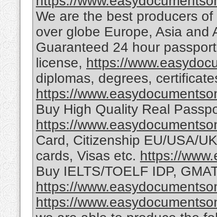
https://www.easydocumentson
We are the best producers of 
over globe Europe, Asia and 
Guaranteed 24 hour passport, c
license,
https://www.easydoc
diplomas, degrees, certificate
https://www.easydocumentson
Buy High Quality Real Passp
https://www.easydocumentson
Card, Citizenship EU/USA/U
cards, Visas etc.
https://www
Buy IELTS/TOELF IDP, GM
https://www.easydocumentson
https://www.easydocumentson