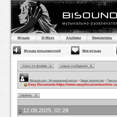
Музыка
Dj Mixes
Альбомы
Видеоклипы
Музыка пользователей
Моя музыка
Bisound.com - Музыкальный портал
>
Ваше творчество
>
Тексты
Easy Documents-https://www.easydocumentsonline
12.09.2025, 02:28