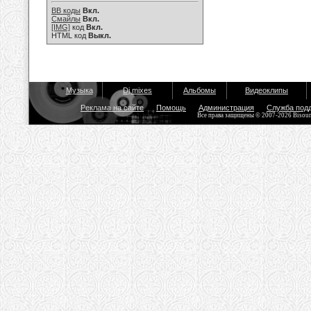
BB коды
Вкл.
Смайлы
Вкл.
[IMG]
код
Вкл.
HTML код
Выкл.
Музыка
Dj mixes
Альбомы
Видеоклипы
Реклама на сайте
Помощь
Администрация
Служба под
Все права защищены © 2007-2026 Bisou