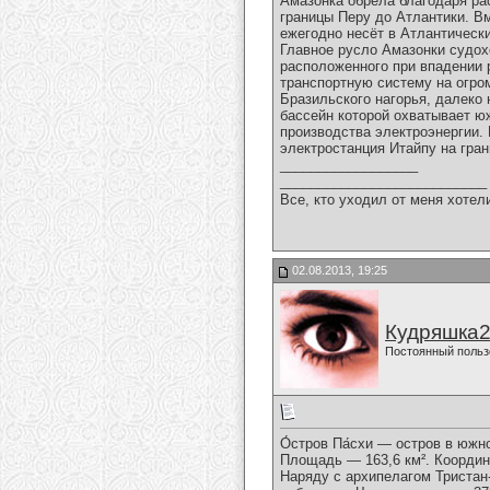
Амазонка обрела благодаря ра
границы Перу до Атлантики. Вм
ежегодно несёт в Атлантически
Главное русло Амазонки судох
расположенного при впадении р
транспортную систему на огро
Бразильского нагорья, далеко 
бассейн которой охватывает ю
производства электроэнергии. 
электростанция Итайпу на гран
__________________
___________________________
Все, кто уходил от меня хотел
02.08.2013, 19:25
Кудряшка
Постоянный польз
О́стров Па́схи — остров в южн
Площадь — 163,6 км². Координат
Наряду с архипелагом Тристан