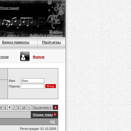
|
Регистрация
Помощь
Добавить в избранное
Видео приколы
Flash-игры
атели
Форум
Имя
Пароль
4
5
6
7
8
16
>
Последняя
»
Опции темы
#
51
Регистрация: 01.10.2009