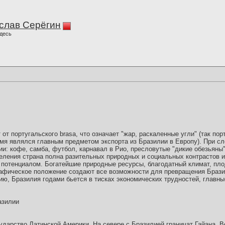
слав Серёгин
десь
от португальского brasa, что означает "жар, раскаленные угли" (так по
емя являлся главным предметом экспорта из Бразилии в Европу). При сл
и: кофе, самба, футбол, карнавал в Рио, пресловутые "дикие обезьяны"
еления страна полна разительных природных и социальных контрастов и
 потенциалом. Богатейшие природные ресурсы, благодатный климат, пл
рафическое положение создают все возможности для превращения Брази
ию, Бразилия годами бьется в тисках экономических трудностей, главны
азилии
ударство Латинской Америки. На севере с Бразилией граничат Гайана, 