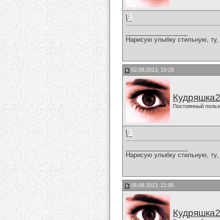
__________________
Нарисую улыбку стильную, ту, 
02.08.2013, 19:28
Кудряшка
Постоянный польз
__________________
Нарисую улыбку стильную, ту, 
06.08.2013, 21:05
Кудряшка