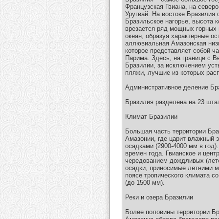
Французская Гвиана, на северо
Уругвай. На востоке Бразилия
Бразильское нагорье, высота к
врезается ряд мощных горных 
океан, образуя характерные ос
аллювиальная Амазонская низм
которое представляет собой ч
Парима. Здесь, на границе с В
Бразилии, за исключением уст
пляжи, лучшие из которых рас
Административное деление Бр
Бразилия разделена на 23 шта
Климат Бразилии
Большая часть территории Бра
Амазонии, где царит влажный 
осадками (2900-4000 мм в год
времен года. Гвианское и цен
чередованием дождливых (лето)
осадки, приносимые летними м
поясе тропического климата с
(до 1500 мм).
Реки и озера Бразилии
Более половины территории Бра