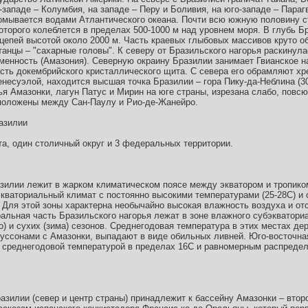
-западе – Колумбия, на западе – Перу и Боливия, на юго-западе – Парагв
 омывается водами Атлантического океана. Почти всю южную половину 
оторого колеблется в пределах 500-1000 м над уровнем моря. В глубь 
цепей высотой около 2000 м. Часть краевых глыбовых массивов круто о
танцы – "сахарные головы". К северу от Бразильского нагорья раскинул
енность (Амазония). Северную окраину Бразилии занимает Гвианское наг
асть докембрийского кристаллического щита. С севера его обрамляют хр
енесуэлой, находится высшая точка Бразилии – гора Пику-да-Неблина (3
ья Амазонки, лагун Патус и Мирин на юге страны, изрезана слабо, повс
положены между Сан-Паулу и Рио-де-Жанейро.
азилии
та, один столичный округ и 3 федеральных территории.
зилии лежит в жарком климатическом поясе между экватором и тропиком
экваториальный климат с постоянно высокими температурами (25-28С) и
). Для этой зоны характерна необычайно высокая влажность воздуха и о
тральная часть Бразильского нагорья лежат в зоне влажного субэкватор
 и сухих (зима) сезонов. Среднегодовая температура в этих местах дер
уссонами с Амазонки, выпадают в виде обильных ливней. Юго-восточна
о среднегодовой температурой в пределах 16С и равномерным распредел
зилии (север и центр страны) принадлежит к бассейну Амазонки – втор