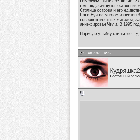
побережья Чили составляет 37
голландским путешественником
Столица острова и его единств
Рапа-Нуи во многом известен б
повериям местных жителей, за
аннексирован Чили. В 1995 г
__________________
Нарисую улыбку стильную, ту, 
02.08.2013, 19:26
Кудряшка
Постоянный польз