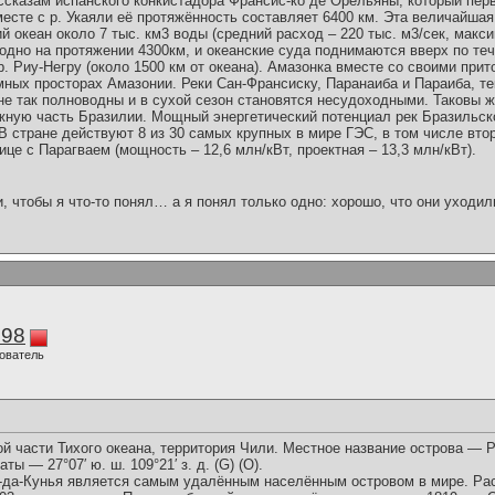
ссказам испанского конкистадора Франсис-ко де Орельяны, который пер
есте с р. Укаяли её протяжённость составляет 6400 км. Эта величайшая
й океан около 7 тыс. км3 воды (средний расход – 220 тыс. м3/сек, макси
одно на протяжении 4300км, и океанские суда поднимаются вверх по те
. Риу-Негру (около 1500 км от океана). Амазонка вместе со своими при
мных просторах Амазонии. Реки Сан-Франсиску, Паранаиба и Параиба, те
не так полноводны и в сухой сезон становятся несудоходными. Таковы 
жную часть Бразилии. Мощный энергетический потенциал рек Бразильск
В стране действуют 8 из 30 самых крупных в мире ГЭС, в том числе вто
ице с Парагваем (мощность – 12,6 млн/кВт, проектная – 13,3 млн/кВт).
и, чтобы я что-то понял… а я понял только одно: хорошо, что они уходил
298
ователь
ой части Тихого океана, территория Чили. Местное название острова — Ра
ы — 27°07′ ю. ш. 109°21′ з. д. (G) (O).
-да-Кунья является самым удалённым населённым островом в мире. Рас