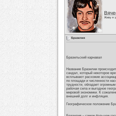
Вяче
Живу я з
Бразилия
Бразильский карнавал
Название Бразилии происходит 
сандал, который некоторое вр
всплывают расхожие ассоциаци
по площади и численности нас
трудности, обладает огромным
рабочая сила и выгодное геог
мировой экономики. К сожален
внешний долг и инфляция.
Географическое положение Бр
Бразилия – самое большое гос