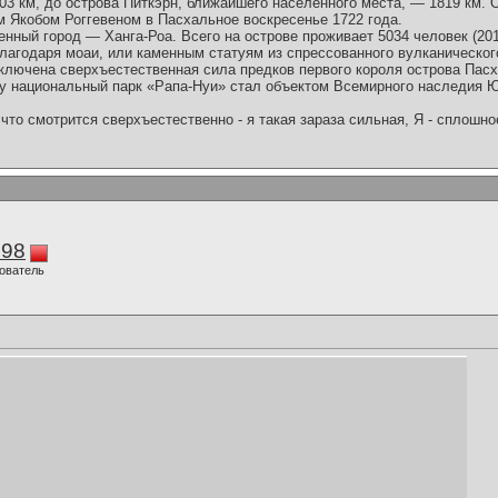
03 км, до острова Питкэрн, ближайшего населённого места, — 1819 км. 
 Якобом Роггевеном в Пасхальное воскресенье 1722 года.
енный город — Ханга-Роа. Всего на острове проживает 5034 человек (201
лагодаря моаи, или каменным статуям из спрессованного вулканического
ключена сверхъестественная сила предков первого короля острова Пасх
оду национальный парк «Рапа-Нуи» стал объектом Всемирного наследия
что смотрится сверхъестественно - я такая зараза сильная, Я - сплошн
298
ователь