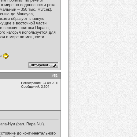
вым проплыл по реке от
 в мире по водоносности река
мальный – 350 тыс. м3/сек).
чению до Манауса,
токами образует главную
кущие в восточной части
же верхние притоки Параны,
ого нагорья используется для
рая в мире по мощности
и.
#
52
Регистрация: 24.09.2011
Сообщений: 3,304
па-Нуи (рап. Rapa Nui).
стояние до континентального