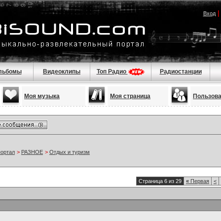
Вход
льбомы
Видеоклипы
Топ Радио
Радиостанции
Моя музыка
Моя страница
Пользов
портал
>
РАЗНОЕ
>
Отдых и туризм
Страница 6 из 29
«
Первая
<