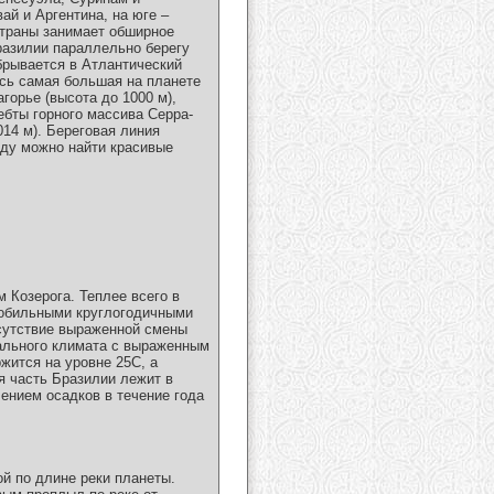
ай и Аргентина, на юге –
страны занимает обширное
Бразилии параллельно берегу
брывается в Атлантический
ась самая большая на планете
орье (высота до 1000 м),
ебты горного массива Серра-
014 м). Береговая линия
юду можно найти красивые
 Козерога. Теплее всего в
 обильными круглогодичными
тсутствие выраженной смены
иального климата с выраженным
жится на уровне 25С, а
я часть Бразилии лежит в
ением осадков в течение года
ой по длине реки планеты.