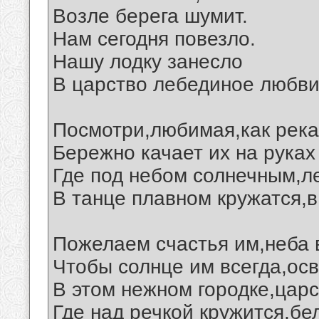
Возле берега шумит.
Нам сегодня повезло.
Нашу лодку занесло
В царство лебединое любви.
Посмотри,любимая,как река
Бережно качает их на руках
Где под небом солнечным,л
В танце плавном кружатся,в
Пожелаем счастья им,неба в
Чтобы солнце им всегда,ос
В этом нежном городке,царс
Где над речкой кружится,бе