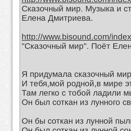
Сказочный мир. Музыка и с
Елена Дмитриева.
http://www.bisound.com/inde
"Сказочный мир". Поёт Еле
Я придумала сказочный мир
И тебя,мой родной,в мире э
Там легко с тобой ладили м
Он был соткан из лунного св
Он бы соткан из лунной пыл
Он был соткан из лунной со