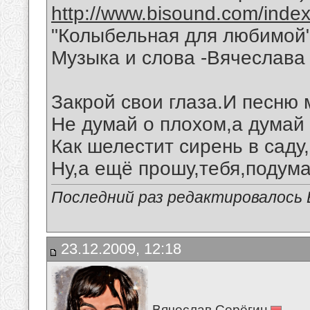
http://www.bisound.com/inde
"Колыбельная для любимой
Музыка и слова -Вячеслава 
Закрой свои глаза.И песню
Не думай о плохом,а думай 
Как шелестит сирень в саду
Ну,а ещё прошу,тебя,подума
Последний раз редактировалось В
23.12.2009, 12:18
Вячеслав Серёгин