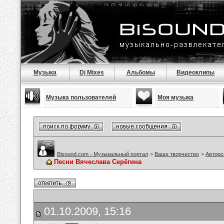
Музыка
Dj Mixes
Альбомы
Видеоклипы
Музыка пользователей
Моя музыка
Bisound.com - Музыкальный портал
>
Ваше творчество
>
Авторс
Песни Вячеслава Серёгина
01.10.2009, 15:16