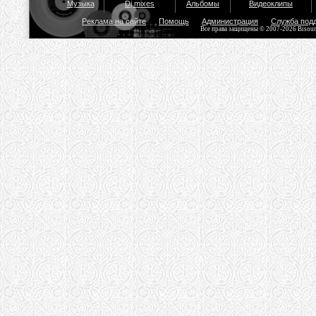
Музыка
Dj mixes
Альбомы
Видеоклипы
Реклама на сайте
Помощь
Администрация
Служба под
Все права защищены © 2007-2026 Bisou