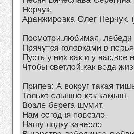
Нерчук.
Аранжировка Олег Нерчук. 
Посмотри,любимая, лебеди 
Прячутся головками в перья
Пусть у них как и у нас,все
Чтобы светлой,как вода жиз
Припев: А вокруг такая тишь
Только слышно,как камыш.
Возле берега шумит.
Нам сегодня повезло.
Нашу лодку занесло
В царство лебединое любви.