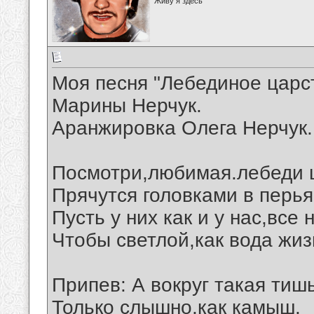
Живу я здесь
Моя песня "Лебединое царст
Марины Нерчук.
Аранжировка Олега Нерчук.
Посмотри,любимая.лебеди 
Прячутся головками в перья
Пусть у них как и у нас,все
Чтобы светлой,как вода жиз
Припев: А вокруг такая тишь
Только слышно,как камыш.