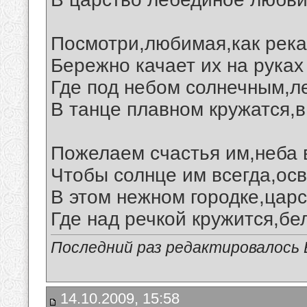
Посмотри,любимая,как река
Бережно качает их на руках
Где под небом солнечным,л
В танце плавном кружатся,в
Пожелаем счастья им,неба в
Чтобы солнце им всегда,ос
В этом нежном городке,царс
Где над речкой кружится,бе
Последний раз редактировалось В
14.10.2009, 15:58