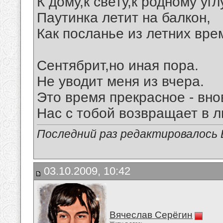
К дому,к свету,к родному угл
Паутинка летит на балкон,
Как посланье из летних вре
Сентябрит,но иная пора.
Не уводит меня из вчера.
Это время прекрасное - вно
Нас с тобой возвращает в л
Последний раз редактировалось В
03.10.2009, 10:42
Вячеслав Серёгин