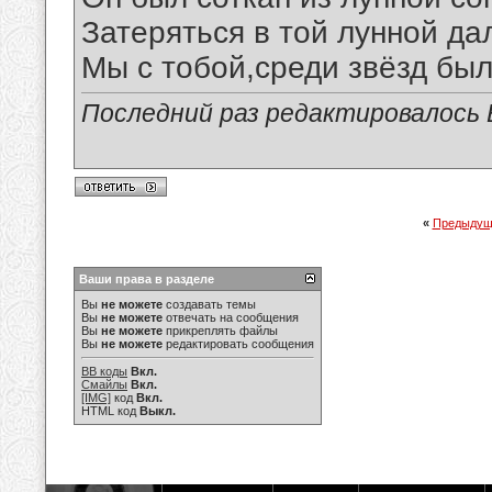
Затеряться в той лунной да
Мы с тобой,среди звёзд был
Последний раз редактировалось В
«
Предыдущ
Ваши права в разделе
Вы
не можете
создавать темы
Вы
не можете
отвечать на сообщения
Вы
не можете
прикреплять файлы
Вы
не можете
редактировать сообщения
BB коды
Вкл.
Смайлы
Вкл.
[IMG]
код
Вкл.
HTML код
Выкл.