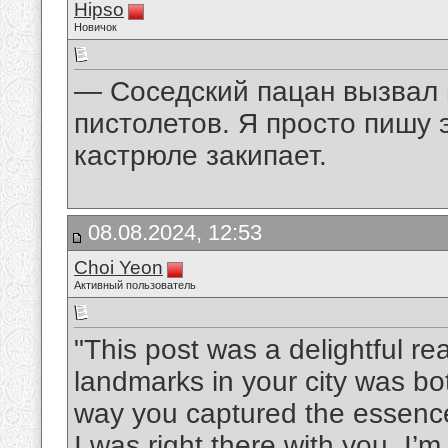
Hipso
Новичок
— Соседский пацан вызвал 
пистолетов. Я просто пишу 
кастрюле закипает.
08.08.2024, 12:53
Choi Yeon
Активный пользователь
"This post was a delightful rea
landmarks in your city was b
way you captured the essence
I was right there with you. I’m