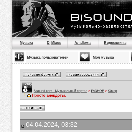
Музыка
Dj Mixes
Альбомы
Видеоклипы
Музыка пользователей
Моя музыка
Bisound.com - Музыкальный портал
>
РАЗНОЕ
>
Юмор
Просто анекдоты.
04.04.2024, 03:32