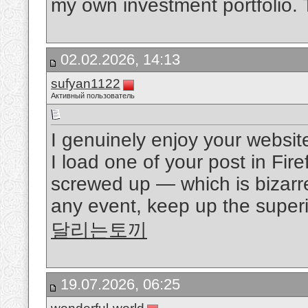
my own investment portfolio. 
02.02.2026, 14:13
sufyan1122
Активный пользователь
I genuinely enjoy your websit
I load one of your post in Fir
screwed up — which is bizarr
any event, keep up the superio
달리는토끼
19.07.2026, 06:25