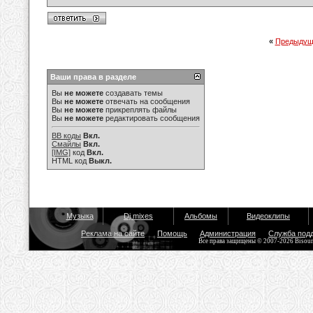
«
Предыдущ
Ваши права в разделе
Вы
не можете
создавать темы
Вы
не можете
отвечать на сообщения
Вы
не можете
прикреплять файлы
Вы
не можете
редактировать сообщения
BB коды
Вкл.
Смайлы
Вкл.
[IMG]
код
Вкл.
HTML код
Выкл.
Музыка
Dj mixes
Альбомы
Видеоклипы
Реклама на сайте
Помощь
Администрация
Служба под
Все права защищены © 2007-2026 Bisou