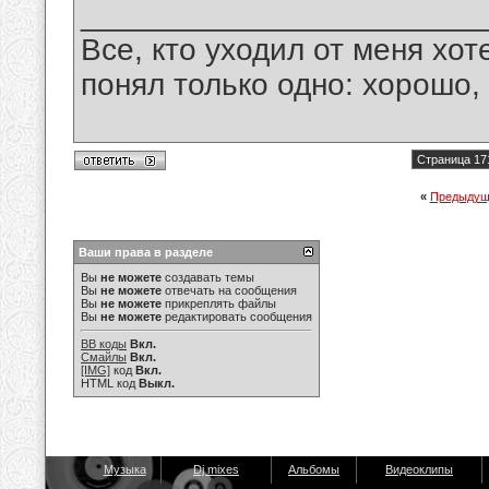
_______________________
Все, кто уходил от меня хот
понял только одно: хорошо,
Страница 17
«
Предыдущ
Ваши права в разделе
Вы
не можете
создавать темы
Вы
не можете
отвечать на сообщения
Вы
не можете
прикреплять файлы
Вы
не можете
редактировать сообщения
BB коды
Вкл.
Смайлы
Вкл.
[IMG]
код
Вкл.
HTML код
Выкл.
Музыка
Dj mixes
Альбомы
Видеоклипы