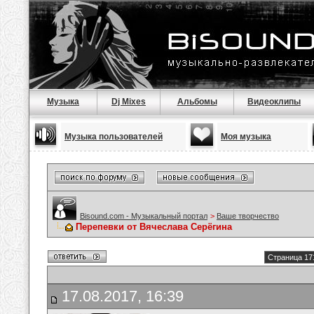
Музыка
Dj Mixes
Альбомы
Видеоклипы
Музыка пользователей
Моя музыка
Bisound.com - Музыкальный портал
>
Ваше творчество
Перепевки от Вячеслава Серёгина
Страница 17
17.08.2017, 16:39