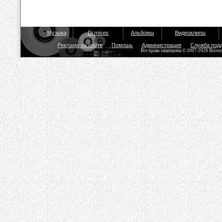
Музыка
Dj mixes
Альбомы
Видеоклипы
Реклама на сайте
Помощь
Администрация
Служба под
Все права защищены © 2007-2026 Bisou