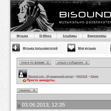
Музыка
Dj Mixes
Альбомы
Видеоклипы
Музыка пользователей
Моя музыка
Bisound.com - Музыкальный портал
>
РАЗНОЕ
>
Юмор
Просто анекдоты.
03.06.2013, 12:35