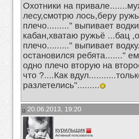
Охотники на привале.......м
лесу,смотрю лось,беру ружьё
плечо........." выпивает водки
кабан,хватаю ружьё ...бац ,
плечо........." выпивает водку.
остановился ребята......." е
одно плечо вторую на второе,а
что ?....Как вдул...........то
разлетелись".........
20.06.2013, 19:20
курильщик
Активный пользователь