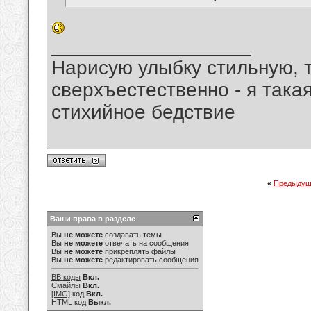
__________________
Нарисую улыбку стильную, т
сверхъестественно - я така
стихийное бедствие
«
Предыдущ
Ваши права в разделе
Вы
не можете
создавать темы
Вы
не можете
отвечать на сообщения
Вы
не можете
прикреплять файлы
Вы
не можете
редактировать сообщения
BB коды
Вкл.
Смайлы
Вкл.
[IMG]
код
Вкл.
HTML код
Выкл.