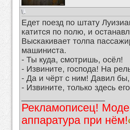
Едет поезд по штату Луизиан
катится по полю, и останавл
Выскакивает толпа пассажир
машиниста.
- Ты куда, смотришь, осёл!
- Извините, господа! На рел
- Да и чёрт с ним! Давил бы
- Извините, только здесь его
__________________
Рекламописец! Модер
аппаратура при нём!