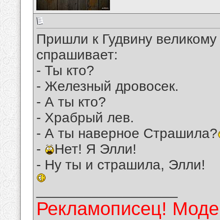
Пришли к Гудвину великому 
спрашивает:
- Ты кто?
- Железный дровосек.
- А ты кто?
- Храбрый лев.
- А ты наверное Страшила?
-
Нет! Я Элли!
- Ну ты и страшила, Элли!
__________________
Рекламописец! Модер