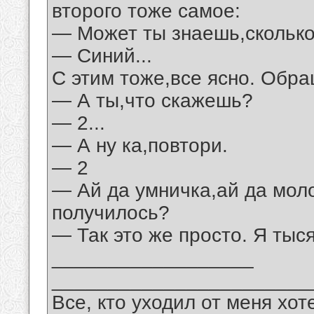
второго тоже самое:
— Может ты знаешь,сколько
— Синий...
С этим тоже,все ясно. Обра
— А ты,что скажешь?
— 2...
— А ну ка,повтори.
— 2
— Ай да умничка,ай да моло
получилось?
— Так это же просто. Я тыся
__________________
_______________________
Все, кто уходил от меня хот