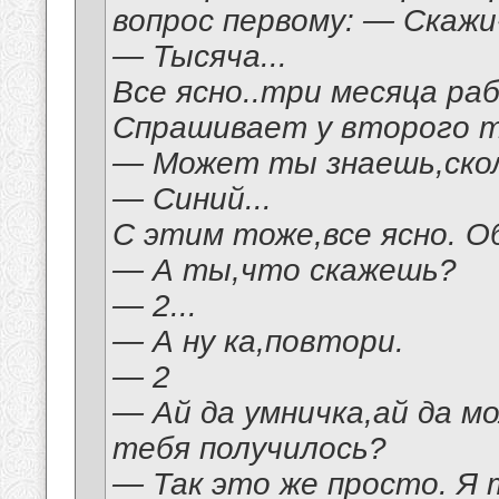
вопрос первому: — Скажи
— Тысяча...
Все ясно..три месяца ра
Спрашивает у второго т
— Может ты знаешь,скол
— Синий...
С этим тоже,все ясно. 
— А ты,что скажешь?
— 2...
— А ну ка,повтори.
— 2
— Ай да умничка,ай да мо
тебя получилось?
— Так это же просто. Я т