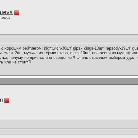
lueva
 здесь
с хорошим рейтингом: nightwich-30шт' gipsk kings-13шт' rapsody-19шт' gueen
5 элемент-2шт, музыка из терминатора, шрек-10шт, все песни из мультфил
истка, почуму не прислали оповещение?! Очень странным выбором удал
ь или не стоит?!
in