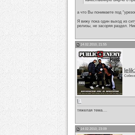
а что Вы понимаете под "урезо
Я вижу пока один выход из сит
релизы, не засоряя раздел. Ни
14.02.2010, 21:55
leli
Собес
тяжелая тема....
14.02.2010, 23:09