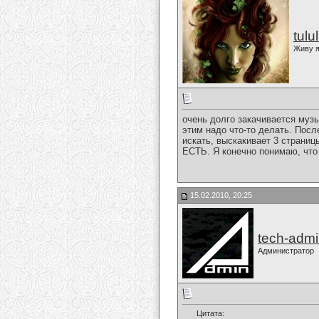
tulu
Живу я
очень долго закачивается музык
этим надо что-то делать. Пос
искать, выскакивает 3 страниц
ЕСТЬ. Я конечно понимаю, что 
15.02.2010, 20:25
tech-adm
Администратор
Цитата: