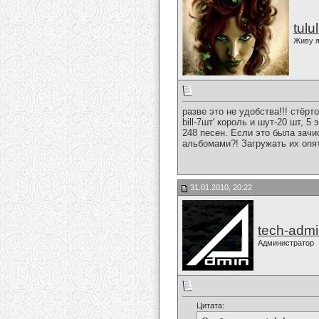
tulu
Живу я
разве это не удобства!!! стёрто 
bill-7шт' король и шут-20 шт, 
248 песен. Если это была зач
альбомами?! Загружать их опят
31.01.2010, 20:22
tech-adm
Администратор
Цитата: