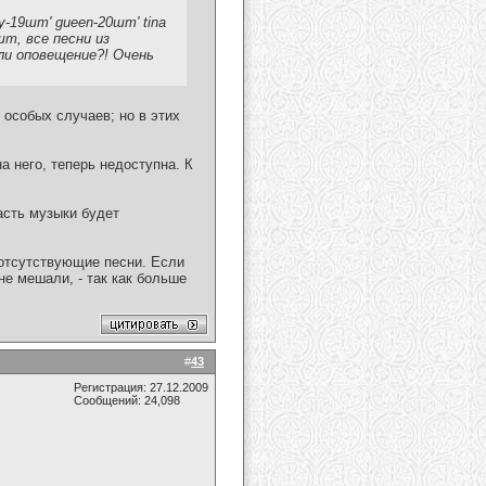
y-19шт' gueen-20шт' tina
шт, все песни из
ли оповещение?! Очень
особых случаев; но в этих
а него, теперь недоступна. К
асть музыки будет
 отсутствующие песни. Если
не мешали, - так как больше
#
43
Регистрация: 27.12.2009
Сообщений: 24,098