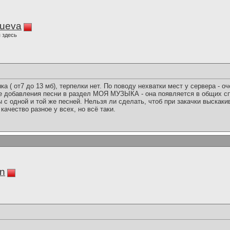
lueva
 здесь
а ( от7 до 13 мб), терпелки нет. По поводу нехватки мест у сервера - о
ле добавления песни в раздел МОЯ МУЗЫКА - она появляется в общих с
ы с одной и той же песней. Нельзя ли сделать, чтоб при закачки выскак
качество разное у всех, но всё таки.
in