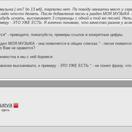
музыка ( от7 до 13 мб), терпелки нет. По поводу нехватки мест у серв
 надо что-то делать. После добавления песни в раздел МОЯ МУЗЫКА -
ибудь искать, выскакивает 3 страницы с одной и той же песней. Нель
римеру - ЭТО УЖЕ ЕСТЬ. Я конечно понимаю, что качество разное у всех
тся" - приводите, пожалуйста, примеры ссылок и конкретные цифры.
здел МОЯ МУЗЫКА - она появляется в общих списках." - песня появится
то Вам не нравится?
известна и мы с ней боремся.
закачки выскакивало, к примеру - ЭТО УЖЕ ЕСТЬ." - не понял фразу. что
lueva
 здесь