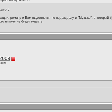
нить"?
уации: роману и Вам выделяется по подразделу в "Музыке", в который б
кто никому не будет мешать.
k2008
едник