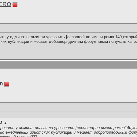
ERO
ить у админа: нельзя ли урезонить [censored] по имени роман140,котор
ких публикаций и мешает добропорядочным форумчанам получать каче
in
O
просить у админа: нельзя ли урезонить [censored] по имени роман140
ью ежедневных идиотских публикаций и мешает добропорядочным фор
екрасной музыке???