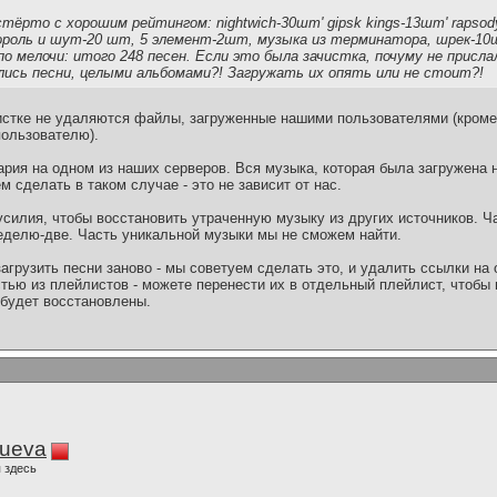
стёрто с хорошим рейтингом: nightwich-30шт' gipsk kings-13шт' rapsod
т' король и шут-20 шт, 5 элемент-2шт, музыка из терминатора, шрек-10
 мелочи: итого 248 песен. Если это была зачистка, почуму не присла
ись песни, целыми альбомами?! Загружать их опять или не стоит?!
чистке не удаляются файлы, загруженные нашими пользователями (кроме 
ользователю).
рия на одном из наших серверов. Вся музыка, которая была загружена н
 сделать в таком случае - это не зависит от нас.
силия, чтобы восстановить утраченную музыку из других источников. Ч
делю-две. Часть уникальной музыки мы не сможем найти.
агрузить песни заново - мы советуем сделать это, и удалить ссылки на
стью из плейлистов - можете перенести их в отдельный плейлист, чтобы 
 будет восстановлены.
lueva
 здесь