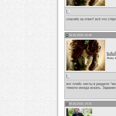
спасибо за ответ! всё что стё
02.02.2010, 01:44
tulu
Живу я
вот плейс листы в разделе "мо
тяжело иногда искать. Заранее
05.02.2010, 14:31