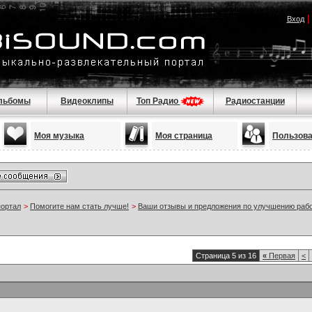
Вход
льбомы
Видеоклипы
Топ Радио
Радиостанции
Моя музыка
Моя страница
Пользов
портал
>
Помогите нам стать лучше!
>
Ваши отзывы и предложения по улучшению раб
Страница 5 из 16
«
Первая
<