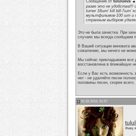
Сообщение от
tululueva
разве это не удобства!!! 
turner 18шт' kill bill-7ш
мультфильмов-100 шт и по
странным выбором удалял
Это не была зачистка. При за
случаях мы всегда сообщаем п
В Вашей ситуации виновата ава
сожалению, мы ничего не можем
Мы сейчас прикладываем все у
восстановлена в ближайшую не
Если у Вас есть возможность з
нет - не удаляйте песни полно
половины песен, скорее всего,
01.02.2010, 01:57
tulu
Живу я