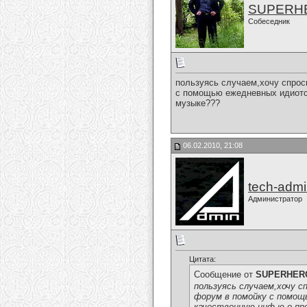
SUPERH
Собеседник
пользуясь случаем,хочу спрос
с помощью ежедневных идиотс
музыке???
06.02.2010, 21:08
tech-adm
Администратор
Цитата:
Сообщение от
SUPERHER
пользуясь случаем,хочу с
форум в помойку с помощ
качественную инф-ю о пр