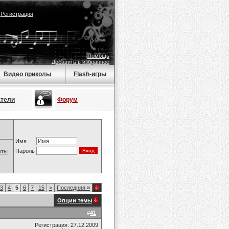
|
Регистрация
Помощь
Добавить в избранное
Видео приколы
Flash-игры
атели
Форум
Имя
Пароль
оты
3
4
5
6
7
15
>
Последняя
»
Опции темы
#
41
Регистрация: 27.12.2009