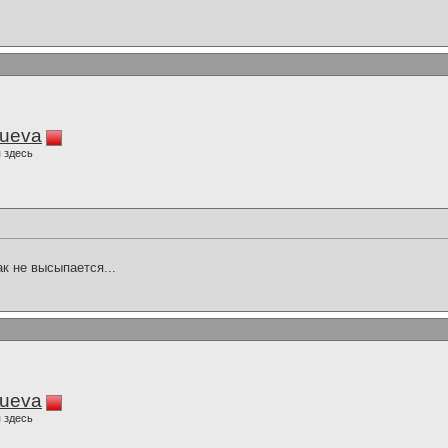
lueva
 здесь
ак не высыпается...
lueva
 здесь