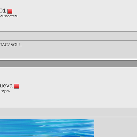
01
ользователь
СПАСИБО!!!...
lueva
 здесь