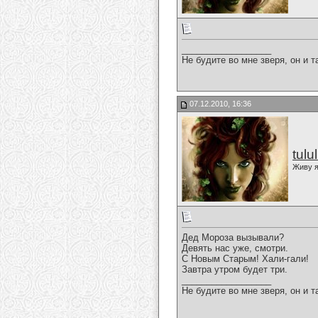
__________________
Не будите во мне зверя, он и т
07.12.2010, 16:36
tulu
Живу я
Дед Мороза вызывали?
Девять нас уже, смотри.
С Новым Старым! Хали-гали!
Завтра утром будет три.
__________________
Не будите во мне зверя, он и т