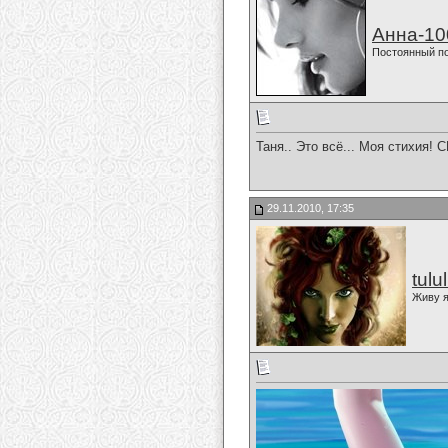
Анна-10
Постоянный п
Таня.. Это всё... Моя стихия! 
29.11.2010, 17:35
tulu
Живу я