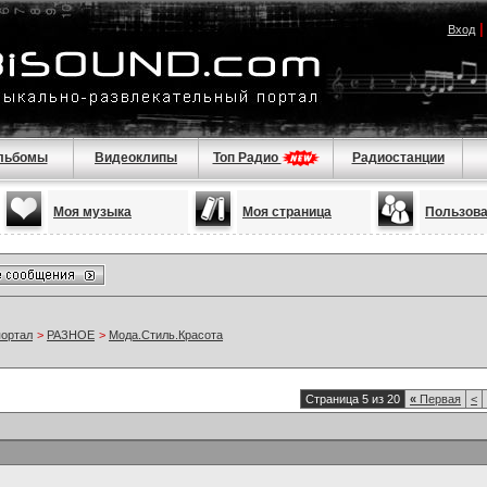
Вход
льбомы
Видеоклипы
Топ Радио
Радиостанции
Моя музыка
Моя страница
Пользов
портал
>
РАЗНОЕ
>
Мода.Стиль.Красота
Страница 5 из 20
«
Первая
<