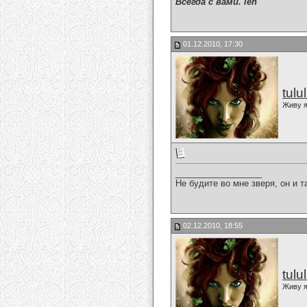
Всегда с вами. len
01.12.2010, 17:30
tulu
Живу я
__________________
Не будите во мне зверя, он и т
02.12.2010, 18:55
tulu
Живу я