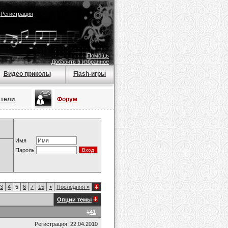
|
Регистрация
Помощь
Добавить в избранное
Видео приколы
Flash-игры
атели
Форум
Имя
Пароль
3
4
5
6
7
15
>
Последняя
»
Опции темы
#
41
Регистрация: 22.04.2010