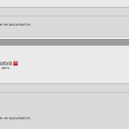
ак не высыпается...
lueva
 здесь
ак не высыпается...