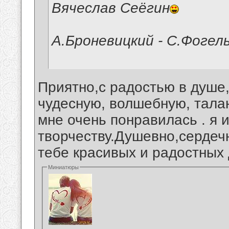
Вячеслав Сеёгин
А.Броневицкий - С.Фогел
Приятно,с радостью в душе,
чудесную, волшебную, тала
мне очень понравилась . я 
творчеству.Душевно,серде
тебе красивых и радостных
Миниатюры