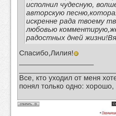
исполнил чудесную, вол
авторскую песню,которая
искренне рада твоему тв
любовью комментирую,же
радостных дней жизни!В
Спасибо,Лилия!
__________________
_______________________
Все, кто уходил от меня хот
понял только одно: хорошо,
Ст
«
Предыдущ