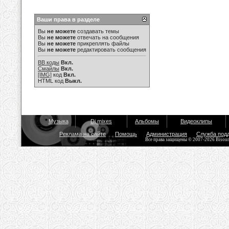
Ваши права в разделе
Вы
не можете
создавать темы
Вы
не можете
отвечать на сообщения
Вы
не можете
прикреплять файлы
Вы
не можете
редактировать сообщения
BB коды
Вкл.
Смайлы
Вкл.
[IMG]
код
Вкл.
HTML код
Выкл.
Музыка
Dj mixes
Альбомы
Видеоклипы
Реклама на сайте
Помощь
Администрация
Служба под
Все права защищены © 2007-2026 Bisou