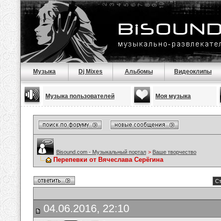
Музыка
Dj Mixes
Альбомы
Видеоклипы
Музыка пользователей
Моя музыка
Bisound.com - Музыкальный портал
>
Ваше творчество
Перепевки от Вячеслава Серёгина
Ст
04.06.2016, 22:10