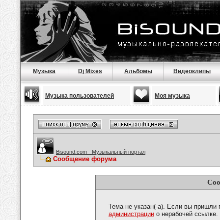
Музыка
Dj Mixes
Альбомы
Видеоклипы
Музыка пользователей
Моя музыка
Bisound.com - Музыкальный портал
Сообщение форума
Соо
Тема не указан(-а). Если вы пришли
администрации
о нерабочей ссылке.