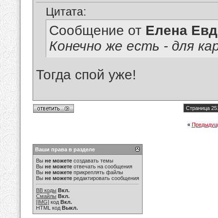
Цитата:
Сообщение от
Елена Ев
Конечно же есть - для ка
Тогда спой уже!
Страница 25
«
Предыдущ
Ваши права в разделе
Вы
не можете
создавать темы
Вы
не можете
отвечать на сообщения
Вы
не можете
прикреплять файлы
Вы
не можете
редактировать сообщения
BB коды
Вкл.
Смайлы
Вкл.
[IMG]
код
Вкл.
HTML код
Выкл.