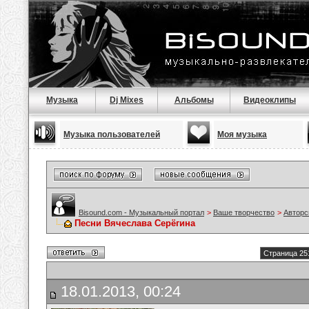
Музыка
Dj Mixes
Альбомы
Видеоклипы
Музыка пользователей
Моя музыка
Bisound.com - Музыкальный портал
>
Ваше творчество
>
Авторс
Песни Вячеслава Серёгина
Страница 25
18.01.2013, 00:24