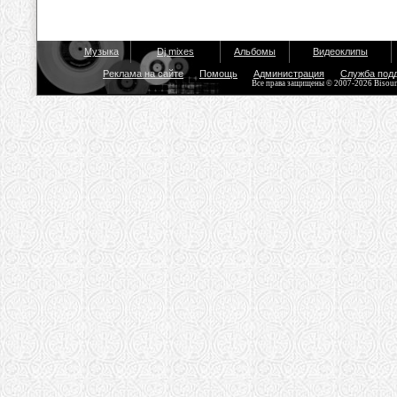
Музыка
Dj mixes
Альбомы
Видеоклипы
Реклама на сайте
Помощь
Администрация
Служба под
Все права защищены © 2007-2026 Bisou