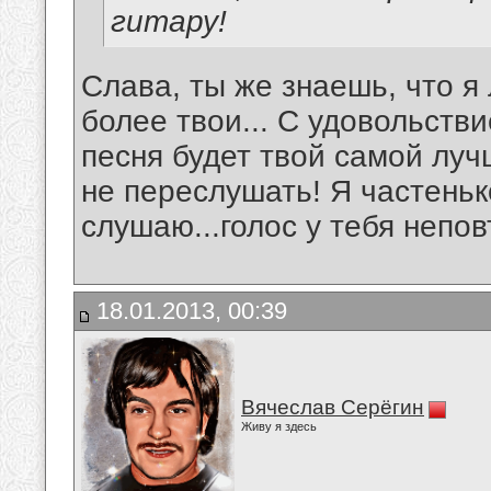
гитару!
Слава, ты же знаешь, что я
более твои... С удовольств
песня будет твой самой лучш
не переслушать! Я частенько
слушаю...голос у тебя непо
18.01.2013, 00:39
Вячеслав Серёгин
Живу я здесь