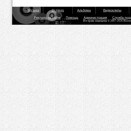
Музыка
Dj mixes
Альбомы
Видеоклипы
Реклама на сайте
Помощь
Администрация
Служба под
Все права защищены © 2007-2026 Bisou