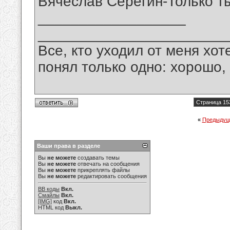
Вячеслав Серёгин-Только т
__________________
_______________________
Все, кто уходил от меня хот
понял только одно: хорошо,
Страница 15
«
Предыдущ
Ваши права в разделе
Вы
не можете
создавать темы
Вы
не можете
отвечать на сообщения
Вы
не можете
прикреплять файлы
Вы
не можете
редактировать сообщения
BB коды
Вкл.
Смайлы
Вкл.
[IMG]
код
Вкл.
HTML код
Выкл.