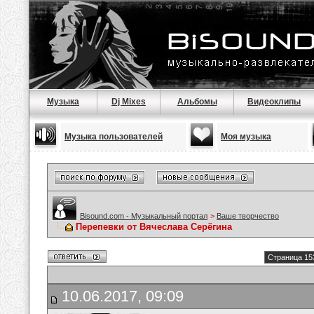
Музыка
Dj Mixes
Альбомы
Видеоклипы
Музыка пользователей
Моя музыка
Bisound.com - Музыкальный портал
>
Ваше творчество
Перепевки от Вячеслава Серёгина
Страница 15
10.06.2017, 09:09