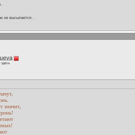
..
ак не высыпается...
lueva
 здесь
лачут,
онь.
т значит,
тронь!
ветают
рных!
ают