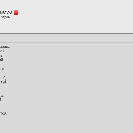
lueva
 здесь
даешь,
ой,
шь
ой.
дко,
ко",
 ты!
,
а.
!
!
тся,