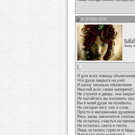
15.10.2010, 23:30
tulu
Живу я
Я для всех повешу объявление
Что душа закрыта на учёт.
И начну тихонько обновление
Мыслей всех своих наперечёт..
Не стучите в дверь, она закрыт
Не пытайтесь вы взломать зас
Вы в моей душе не позабыты,
Но сегодня нету сил и слов...
Просто в магазинчике душевн
Весь запас закончился сполна.
Не осталось счастья на прилав
Не осталось света и тепла...
Лишь остались горести и беды.
И всё это надо выметать!