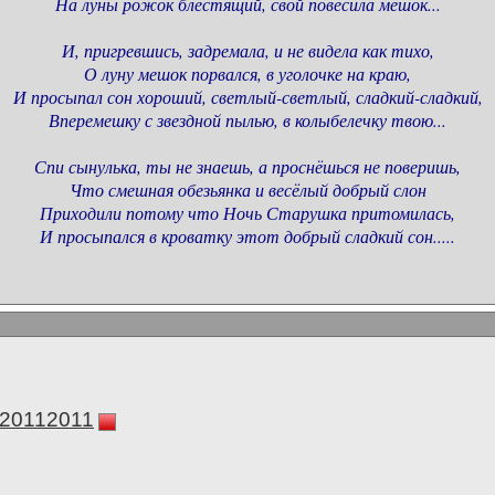
На луны рожок блестящий, свой повесила мешок...
И, пригревшись, задремала, и не видела как тихо,
О луну мешок порвался, в уголочке на краю,
И просыпал сон хороший, светлый-светлый, сладкий-сладкий,
Вперемешку с звездной пылью, в колыбелечку твою...
Спи сынулька, ты не знаешь, а проснёшься не поверишь,
Что смешная обезьянка и весёлый добрый слон
Приходили потому что Ночь Старушка притомилась,
И просыпался в кроватку этот добрый сладкий сон.....
а20112011