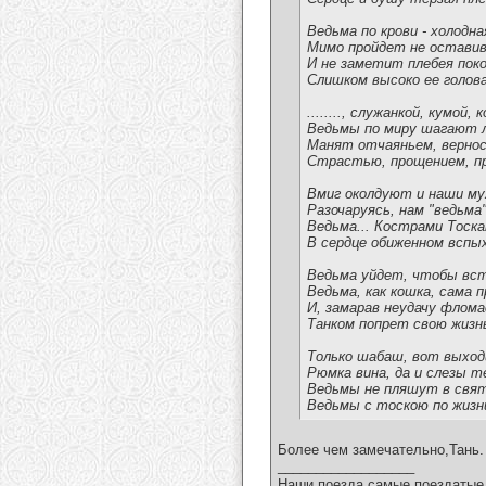
Ведьма по крови - холодна
Мимо пройдет не оставив
И не заметит плебея пок
Слишком высоко ее голова
........, служанкой, кумой, 
Ведьмы по миру шагают л
Манят отчаяньем, вернос
Страстью, прощением, пр
Вмиг околдуют и наши му
Разочаруясь, нам "ведьма"
Ведьма... Кострами Тоска
В сердце обиженном вспы
Ведьма уйдет, чтобы вс
Ведьма, как кошка, сама 
И, замарав неудачу флом
Танком попрет свою жизнь
Только шабаш, вот выход
Рюмка вина, да и слезы т
Ведьмы не пляшут в свя
Ведьмы с тоскою по жизн
Более чем замечательно,Тань.
__________________
Наши поезда самые поездатые 