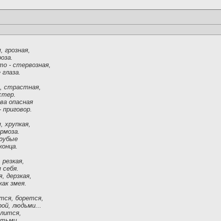
, грозная,
оза.
то - стервозная,
глаза.
я, страстная,
стер.
ва опасная
 приговор.
, хрупкая,
рмоза.
грубые
конца.
 резкая,
 себя.
, дерзкая,
как змея.
ется, борется,
ой, людьми...
олится,
етьми.