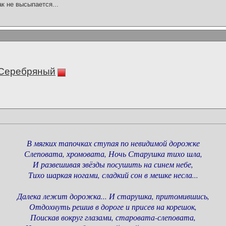
ак не высыпается...
 Серебряный
В мягких тапочках ступая по невидимой дорожке
Слеповата, хромовата, Ночь Старушка тихо шла,
И развешивая звёзды посушить на синем небе,
Тихо шаркая ногами, сладкий сон в мешке несла...
Далека лежит дорожка... И старушка, притомившись,
Отдохнуть решив в дороге и присев на корешок,
Поискав вокруг глазами, старовата-слеповата,