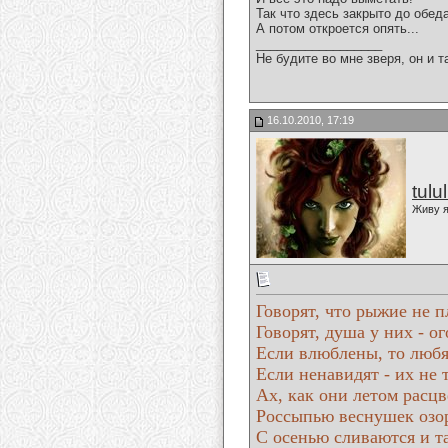
Так что здесь закрыто до обеда
А потом откроется опять...
__________________
Не будите во мне зверя, он и т
16.10.2010, 17:19
tulu
Живу я
Говорят, что рыжие не п
Говорят, душа у них - ог
Если влюблены, то любя
Если ненавидят - их не 
Ах, как они летом расц
Россыпью веснушек озо
С осенью сливаются и т