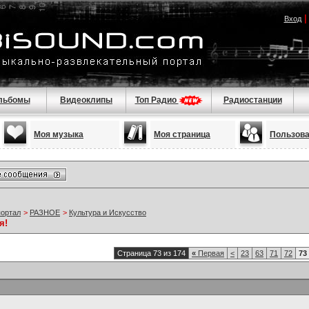
Вход
льбомы
Видеоклипы
Топ Радио
Радиостанции
Моя музыка
Моя страница
Пользов
портал
>
РАЗНОЕ
>
Культура и Искусство
я!
Страница 73 из 174
«
Первая
<
23
63
71
72
73