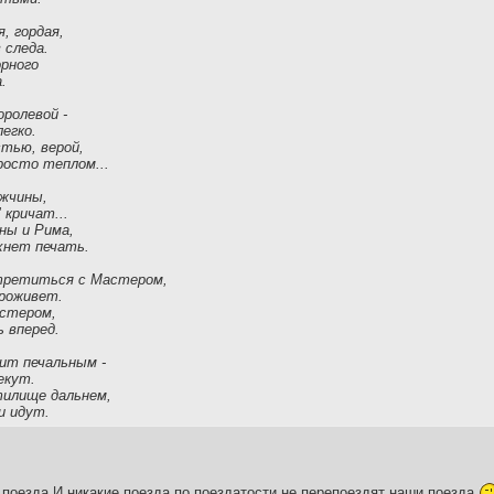
я, гордая,
 следа.
орного
.
королевой -
егко.
тью, верой,
осто теплом...
жчины,
 кричат...
ны и Рима,
хнет печать.
третиться с Мастером,
проживет.
астером,
 вперед.
ит печальным -
екут.
тилище дальнем,
и идут.
поезда.И никакие поезда по поездатости не перепоездят наши поезда.