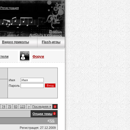
|
Регистрация
Помощь
Добавить в избранное
Видео приколы
Flash-игры
атели
Форум
Имя
Пароль
74
75
83
123
>
Последняя
»
Опции темы
#
721
Регистрация: 27.12.2009