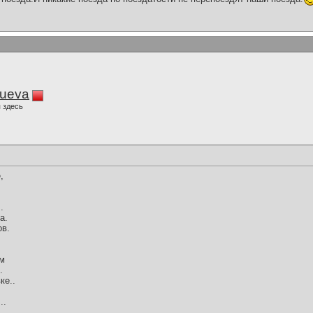
lueva
 здесь
,
.
а.
ов.
ом
.
ке..
..