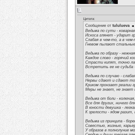
Цитата:
Сообщение от
tululueva
Ведьма по сути - коварная
Искоса глянет - ударит гр
Слабая в чем-то, а в чем-
Гневом пылают стальные 
Ведьма по образу - нежна
Каждое слово - горячий ко
Страсти кипят, точно ла
Встретить ее не судьба -
Ведьма по случаю - слабая
Нервы сдают и сдают то
Криком пронзает реалии 
Меры не знает, не знает 
Ведьма от боли - колючая,
Все для других, ничего для
В юности девушка - легкая
К зрелости - ядом разит, 
Ведьма из принципа - бор
Совестью, жизнью, карьер
У образов в полнолуние м
Сердце и душу терзая пл