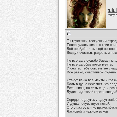
tulu
Живу я
Ты грустишь, тоскуешь и стра
Повернулась жизнь к тебе спин
Всё пройдёт, и ты ещё познае
Воздух счастья, радость и пок
Не всегда в судьбе бывает гла
Не всегда сбываются мечты,
И сейчас тебе совсем "не слад
Всё равно, счастливой будешь
Станут явью все мечты и грёзы
Боль в душе исчезнет без след
Есть шипы, но есть ещё и розы
Будет над тобой гореть звезда
Сердце по-другому вдруг забьё
И душа почувствует покой,
Это счастье мягко прикоснётся
Ласковой и нежною рукой
__________________