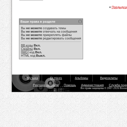
«
Предыдущ
Ваши права в разделе
Вы
не можете
создавать темы
Вы
не можете
отвечать на сообщения
Вы
не можете
прикреплять файлы
Вы
не можете
редактировать сообщения
BB коды
Вкл.
Смайлы
Вкл.
[IMG]
код
Вкл.
HTML код
Выкл.
Музыка
Dj mixes
Альбомы
Видеоклипы
Реклама на сайте
Помощь
Администрация
Служба под
Все права защищены © 2007-2026 Bisou