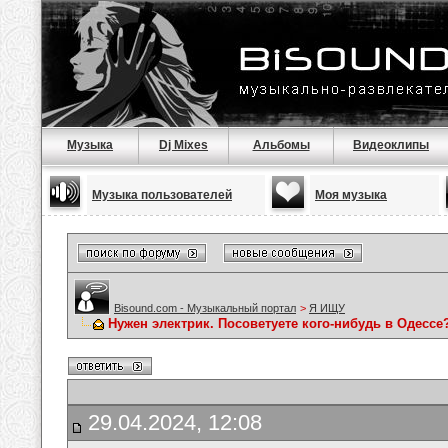
Музыка
Dj Mixes
Альбомы
Видеоклипы
Музыка пользователей
Моя музыка
Bisound.com - Музыкальный портал
>
Я ИЩУ
Нужен электрик. Посоветуете кого-нибудь в Одессе
29.04.2024, 12:08