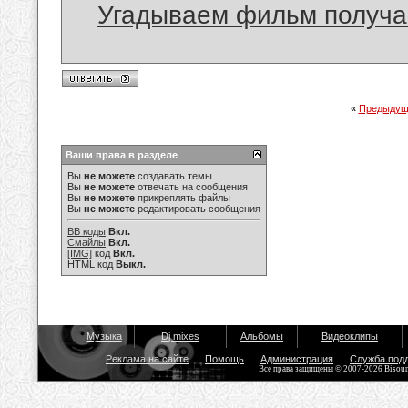
Угадываем фильм получае
«
Предыдущ
Ваши права в разделе
Вы
не можете
создавать темы
Вы
не можете
отвечать на сообщения
Вы
не можете
прикреплять файлы
Вы
не можете
редактировать сообщения
BB коды
Вкл.
Смайлы
Вкл.
[IMG]
код
Вкл.
HTML код
Выкл.
Музыка
Dj mixes
Альбомы
Видеоклипы
Реклама на сайте
Помощь
Администрация
Служба под
Все права защищены © 2007-2026 Bisou