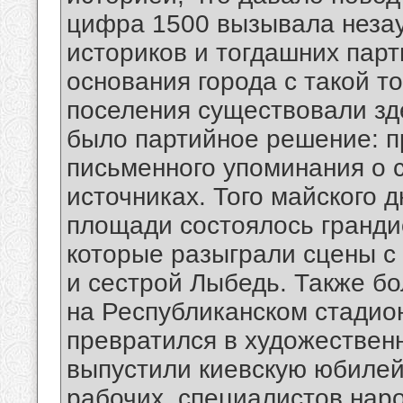
цифра 1500 вызывала незау
историков и тогдашних пар
основания города с такой т
поселения существовали зд
было партийное решение: п
письменного упоминания о 
источниках. Того майского 
площади состоялось грандио
которые разыграли сцены с
и сестрой Лыбедь. Также б
на Республиканском стадио
превратился в художествен
выпустили киевскую юбилей
рабочих, специалистов наро