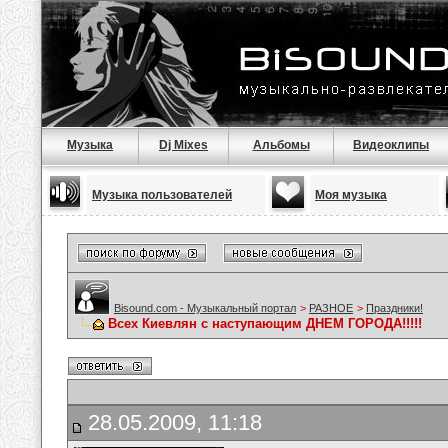
Музыка
Dj Mixes
Альбомы
Видеоклипы
Музыка пользователей
Моя музыка
Bisound.com - Музыкальный портал
>
РАЗНОЕ
>
Праздники!
Всех Киевлян с наступающим ДНЕМ ГОРОДА!!!!!
28.05.2009, 11:18