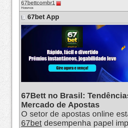
67bettcombr1
Новичок
67bet App
67Bett no Brasil: Tendênci
Mercado de Apostas
O setor de apostas online es
67bet
desempenha papel impo