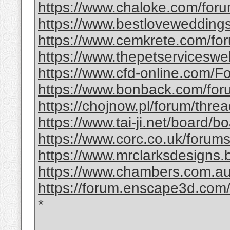
https://www.chaloke.com/for
https://www.bestloveweddingst
https://www.cemkrete.com/foru
https://www.thepetservicesw
https://www.cfd-online.com/F
https://www.bonback.com/foru
https://chojnow.pl/forum/thre
https://www.tai-ji.net/board/
https://www.corc.co.uk/forum
https://www.mrclarksdesigns.
https://www.chambers.com.au
https://forum.enscape3d.com/
*