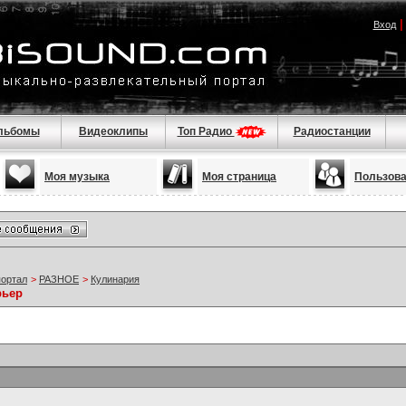
Вход
льбомы
Видеоклипы
Топ Радио
Радиостанции
Моя музыка
Моя страница
Пользов
портал
>
РАЗНОЕ
>
Кулинария
рьер