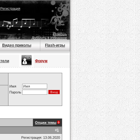
|
Регистрация
Помощь
Добавить в избранное
Видео приколы
Flash-игры
атели
Форум
Имя
Пароль
Опции темы
#
1
Регистрация: 13.06.2020