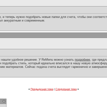
, и теперь нужно подобрать новые папки для счета, чтобы они соответс
ыл аккуратным и современным.
и нашли удобное решение. У ReMenu можно узнать
подробнее
, где пред
и подобрать стиль, который идеально вписался в нашу новую атмосфер
нию материалов. Сейчас подача счета выглядит гармонично и завершенн
«
Предыдущая тема
|
Следующая тема
»