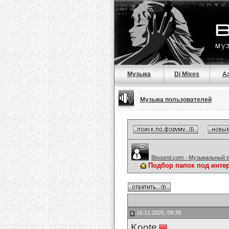
Музыка
Dj Mixes
А
Музыка пользователей
Bisound.com - Музыкальный 
Подбор папок под инте
16.11.2025, 09:39
Koote