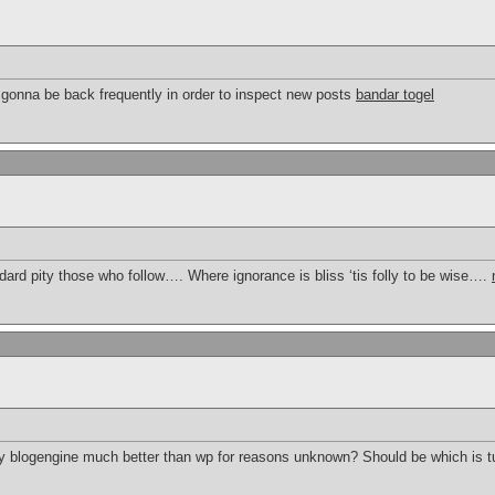
Is gonna be back frequently in order to inspect new posts
bandar togel
ard pity those who follow…. Where ignorance is bliss ‘tis folly to be wise….
 blogengine much better than wp for reasons unknown? Should be which is tur