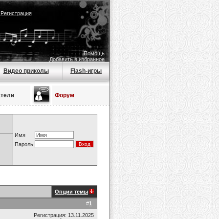
|
Регистрация
Помощь
Добавить в избранное
Видео приколы
Flash-игры
атели
Форум
Имя
Пароль
Опции темы
#
1
Регистрация: 13.11.2025