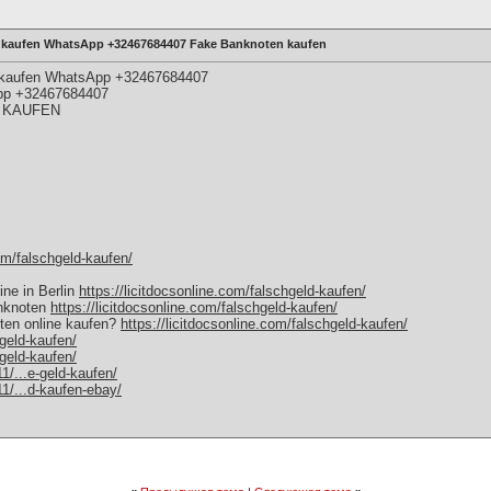
ld kaufen WhatsApp +32467684407 Fake Banknoten kaufen
ld kaufen WhatsApp +32467684407
pp +32467684407
 KAUFEN
com/falschgeld-kaufen/
ne in Berlin
https://licitdocsonline.com/falschgeld-kaufen/
anknoten
https://licitdocsonline.com/falschgeld-kaufen/
ten online kaufen?
https://licitdocsonline.com/falschgeld-kaufen/
hgeld-kaufen/
hgeld-kaufen/
1/...e-geld-kaufen/
11/...d-kaufen-ebay/