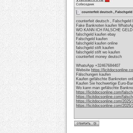
Собеседник
counterfeit deutsch , Falschge
counterfeit deutsch , Falschge
Fake Banknoten kaufen WhatsA
WO KANN ICH FALSCHE GELD
falschgeld kaufen ebay
Falschgeld kaufen
falschgeld kaufen online
falschgeld stift kaufen
falschgeld stift wo kaufen
counterfeit money deutsch
WhatsApp +32467684407
Website
https://licitdocsonline.
Fälschungen kaufen
Kaufen gefälschte Banknoten onli
Kaufen Sie hochwertige Euro-B
Wo kann man gefälschte Bankno
https://licitdocsonline.com/falsc
https://licitdocsonline.com/falsc
https://licitdocsonline.com/2025/1
https://licitdocsonline.com/2025/