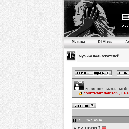
Музыка
Dj Mixes
А
Музыка пользователей
Bisound.com - Музыкальный 
counterfeit deutsch , F
17.11.2025, 06:10
vicklunnn3