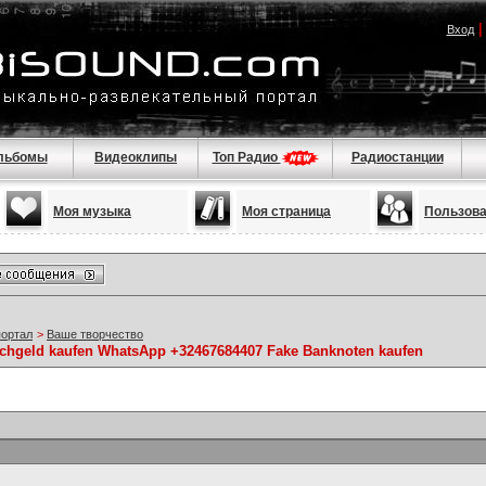
Вход
льбомы
Видеоклипы
Топ Радио
Радиостанции
Моя музыка
Моя страница
Пользов
портал
>
Ваше творчество
alschgeld kaufen WhatsApp +32467684407 Fake Banknoten kaufen