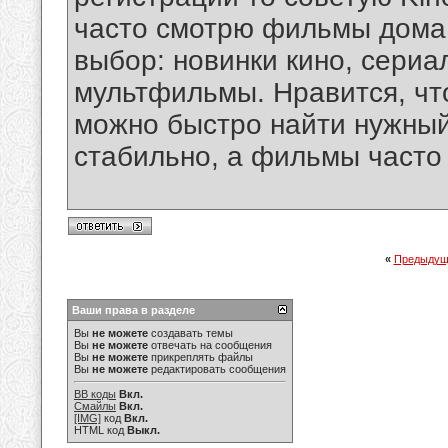
часто смотрю фильмы дома
выбор: новинки кино, сериа
мультфильмы. Нравится, что
можно быстро найти нужны
стабильно, а фильмы часто
«
Предыдущ
Ваши права в разделе
Вы
не можете
создавать темы
Вы
не можете
отвечать на сообщения
Вы
не можете
прикреплять файлы
Вы
не можете
редактировать сообщения
BB коды
Вкл.
Смайлы
Вкл.
[IMG]
код
Вкл.
HTML код
Выкл.