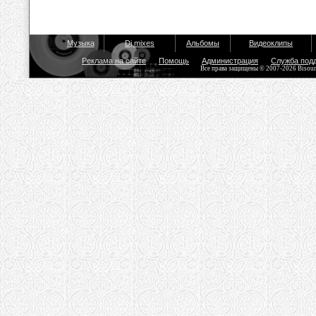
Музыка
Dj mixes
Альбомы
Видеоклипы
Реклама на сайте
Помощь
Администрация
Служба под
Все права защищены © 2007-2026 Bisou