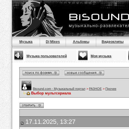
Музыка
Dj Mixes
Альбомы
Видеоклипы
Музыка пользователей
Моя музыка
Bisound.com - Музыкальный портал
>
РАЗНОЕ
>
Прочее
Выбор мультсериала
17.11.2025, 13:27