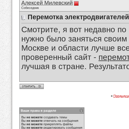
Алексей Милевский
Собеседник
Перемотка электродвигателей
Смотрите, я вот недавно по 
нужно было заняться своим 
Москве и области лучше вс
проверенный сайт -
перемот
лучшая в стране. Результат
«
Предыдущ
Ваши права в разделе
Вы
не можете
создавать темы
Вы
не можете
отвечать на сообщения
Вы
не можете
прикреплять файлы
Вы
не можете
редактировать сообщения