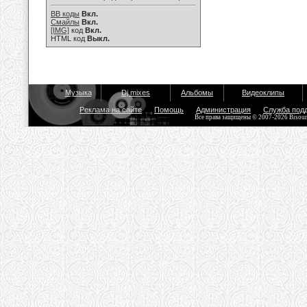
BB коды
Вкл.
Смайлы
Вкл.
[IMG]
код
Вкл.
HTML код
Выкл.
Музыка
Dj mixes
Альбомы
Видеоклипы
Реклама на сайте
Помощь
Администрация
Служба под
Все права защищены © 2007-2026 Bisou