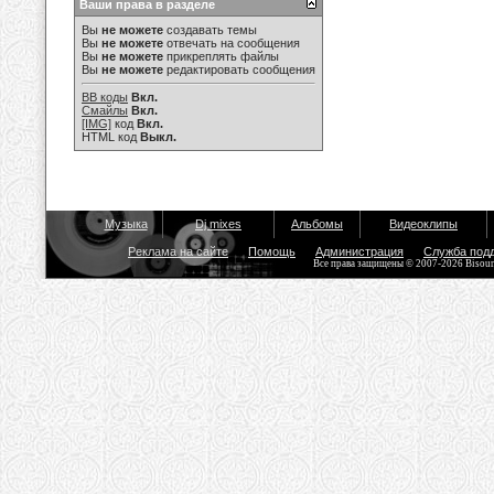
Ваши права в разделе
Вы
не можете
создавать темы
Вы
не можете
отвечать на сообщения
Вы
не можете
прикреплять файлы
Вы
не можете
редактировать сообщения
BB коды
Вкл.
Смайлы
Вкл.
[IMG]
код
Вкл.
HTML код
Выкл.
Музыка
Dj mixes
Альбомы
Видеоклипы
Реклама на сайте
Помощь
Администрация
Служба под
Все права защищены © 2007-2026 Bisou