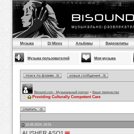
Музыка
Dj Mixes
Альбомы
Видеоклипы
Музыка пользователей
Моя музыка
Bisound.com - Музыкальный портал
>
Ваше творчество
Providing Culturally Competent Care
16.06.2024, 20:01
ALISHER ASQ1