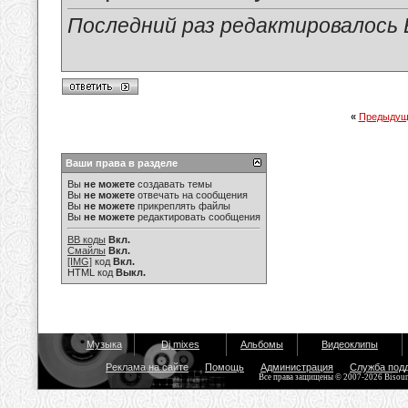
Последний раз редактировалось Е
«
Предыдущ
Ваши права в разделе
Вы
не можете
создавать темы
Вы
не можете
отвечать на сообщения
Вы
не можете
прикреплять файлы
Вы
не можете
редактировать сообщения
BB коды
Вкл.
Смайлы
Вкл.
[IMG]
код
Вкл.
HTML код
Выкл.
Музыка
Dj mixes
Альбомы
Видеоклипы
Реклама на сайте
Помощь
Администрация
Служба под
Все права защищены © 2007-2026 Bisou