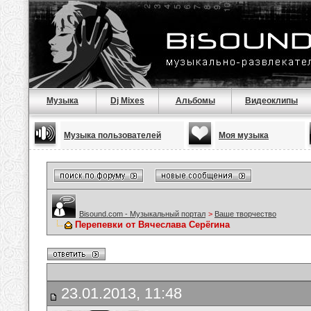
Музыка
Dj Mixes
Альбомы
Видеоклипы
Музыка пользователей
Моя музыка
Bisound.com - Музыкальный портал
>
Ваше творчество
Перепевки от Вячеслава Серёгина
23.01.2013, 11:48