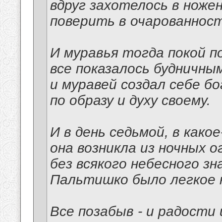
вдруг захотелось в ноже
поверить в очарованност
И муравья тогда покой п
все показалось будничным
и муравей создал себе б
по образу и духу своему.
И в день седьмой, в како
она возникла из ночных о
без всякого небесного зна
Пальтишко было легкое н
Все позабыв - и радости 