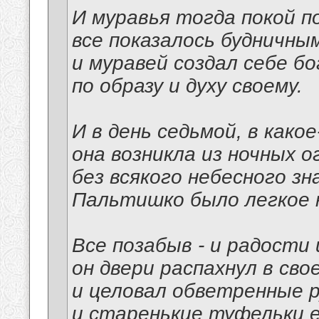
И муравья тогда покой п
все показалось будничным
и муравей создал себе б
по образу и духу своему.
И в день седьмой, в како
она возникла из ночных о
без всякого небесного зна
Пальтишко было легкое н
Все позабыв - и радости 
он двери распахнул в сво
и целовал обветренные р
и старенькие туфельки е