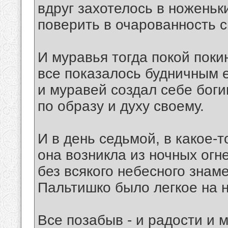
вдруг захотелось в ноженьк
поверить в очарованность 
И муравья тогда покой поки
все показалось будничным е
и муравей создал себе бог
по образу и духу своему.
И в день седьмой, в какое-т
она возникла из ночных огн
без всякого небесного знаме
Пальтишко было легкое на н
Все позабыв - и радости и м