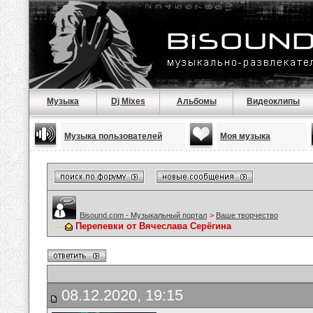
Музыка
Dj Mixes
Альбомы
Видеоклипы
Музыка пользователей
Моя музыка
Bisound.com - Музыкальный портал
>
Ваше творчество
Перепевки от Вячеслава Серёгина
08.12.2020, 19:15