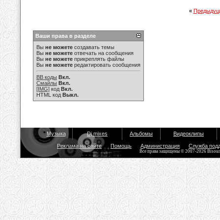
«
Предыдущ
Ваши права в разделе
Вы
не можете
создавать темы
Вы
не можете
отвечать на сообщения
Вы
не можете
прикреплять файлы
Вы
не можете
редактировать сообщения
BB коды
Вкл.
Смайлы
Вкл.
[IMG]
код
Вкл.
HTML код
Выкл.
Музыка
Dj mixes
Альбомы
Видеоклипы
Реклама на сайте
Помощь
Администрация
Служба под
Все права защищены © 2007-2026 Bisou