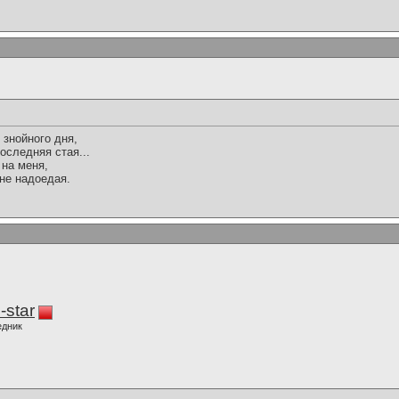
 знойного дня,
оследняя стая...
 на меня,
не надоедая.
-star
едник