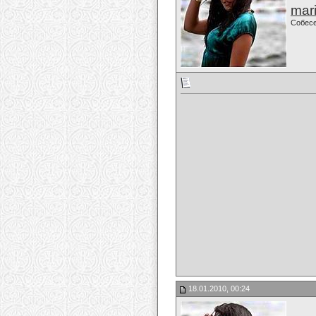
mari
Собес
18.01.2010, 00:24