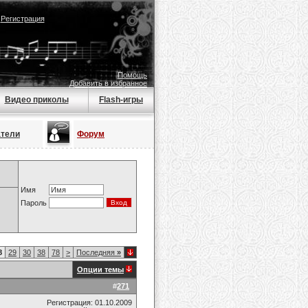
|
Регистрация
Помощь
Добавить в избранное
Видео приколы
Flash-игры
атели
Форум
Имя
Пароль
8
29
30
38
78
>
Последняя
»
Опции темы
#
271
Регистрация: 01.10.2009