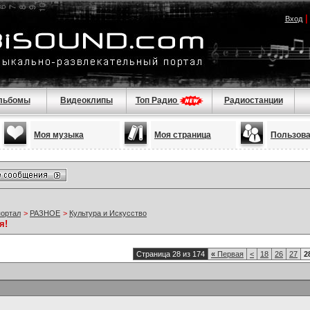
Вход
льбомы
Видеоклипы
Топ Радио
Радиостанции
Моя музыка
Моя страница
Пользов
портал
>
РАЗНОЕ
>
Культура и Искусство
я!
Страница 28 из 174
«
Первая
<
18
26
27
2