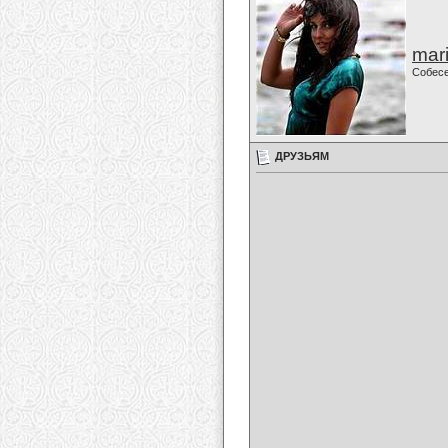
mari
Собес
ДРУЗЬЯМ