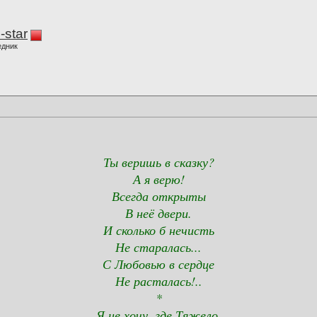
-star
едник
Ты веришь в сказку?
А я верю!
Всегда открыты
В неё двери.
И сколько б нечисть
Не старалась...
С Любовью в сердце
Не расталась!..
*
Я не хочу, где Тяжело,