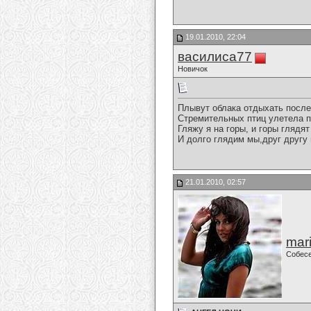
19.01.2010, 22:04
василиса77
Новичок
Плывут облака отдыхать после
Стремительных птиц улетела п
Гляжу я на горы, и горы глядят
И долго глядим мы,друг другу 
21.01.2010, 02:57
mari
Собес